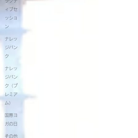
ラクテ
ィブセ
ッショ
ン
ナレッ
ジバン
ク
ナレッ
ジバン
ク（プ
レミア
ム）
国際ヨ
ガの日
その他