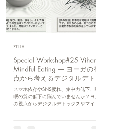
7月1日
Special Workshop#25 Vihar｜
Mindful Eating ― ヨーガの視
点から考えるデジタルデトッ
クス
スマホ依存やSNS疲れ、集中力低下、睡
眠の質の低下に悩んでいませんか？ヨガ
の視点からデジタルデトックスやマイン
ドフルネスの実践法を学び、テクノロジ
ーと健全に付き合うための具体的な習慣
や呼吸法をご紹介します。