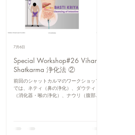
7月6日
Special Workshop#26 Vihar｜
Shatkarma 浄化法 ②
前回のシャットカルマのワークショップ
では、ネティ（鼻の浄化）、ダウティ
（消化器・喉の浄化）、ナウリ（腹部の
浄化）について学びました。今回はその
続編として、バスティ、トラタック、シ
ャンク・プラクシャラナが解説されまし
た。 浄化を通じて身体を整えることは、
より深いヨガの実践へ進むための大切な