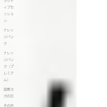
ラクテ
ィブセ
ッショ
ン
ナレッ
ジバン
ク
ナレッ
ジバン
ク（プ
レミア
ム）
国際ヨ
ガの日
その他