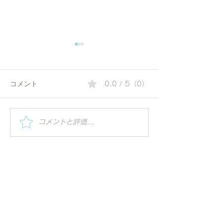
コメント
0.0 / 5（0）
夏の朝にぴったりのコリ
呼吸で心は変わ
コメントと評価...
アンダーウォーター | 毎
Varada先生の
日の一杯で始める、やさ
プラーナヤーマ
しいアーユルヴェーダ習
慣