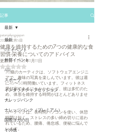
記事
最新
patanjaliyogajapan
最新
2021年12月5日
健康を維持するための7つの健康的な食
PJFイベント
習慣-栄養についてのアドバイス
外部イベント
更新日：
2022年1月11日
5つ星のうちNaNと評価されています。
ABL
30歳のカーティクは、ソフトウェアエンジニ
アで、趣味の写真を楽しんでいます。彼は週
スポーツ
に45〜50時間働いています。フィットネス
愛好家であるにもかかわらず、彼は多忙のた
インタラクティブセッション
め、体形を維持する時間がほとんどありませ
ナレッジバンク
ん。
ナレッジバンク（プレミアム）
カーティクは、長時間パソコンを使い、休憩
時間は短く、ストレスの多い締め切りに追わ
国際ヨガの日
れているため、腰痛、倦怠感、便秘に悩んで
います。
その他