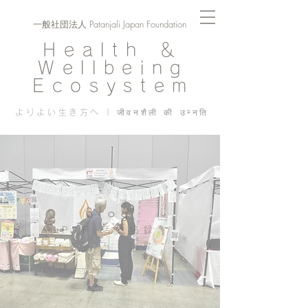
一般社団法人 Patanjali Japan Foundation
Health ＆
Wellbeing
Ecosystem
よりよい生き方へ | जीवनशैली की उन्नति
Blog
PJF ​活動記録