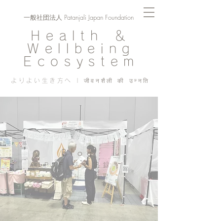
一般社団法人 Patanjali Japan Foundation
Health ＆
Wellbeing
Ecosystem
よりよい生き方へ | जीवनशैली की उन्नति
Blog
PJF ​活動記録