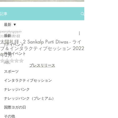
記事
最新
patanjaliyogajapan
最新
2022年3月5日
太陽礼拝 - 2 Sankalp Purti Diwas - ライ
PJFイベント
ブ＆インタラクティブセッション 2022
外部イベント
年2月
5つ星のうちNaNと評価されています。
ABL
プレスリリース
スポーツ
インタラクティブセッション
ナレッジバンク
ナレッジバンク（プレミアム）
国際ヨガの日
その他