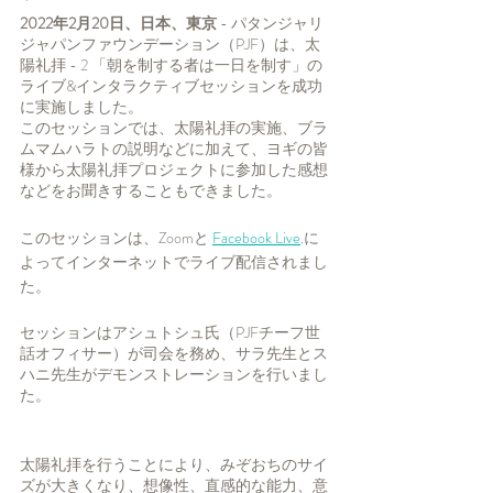
2022年2月20日、日本、東京 
- パタンジャリ
ジャパンファウンデーション（PJF）は、太
陽礼拝 - 2 「朝を制する者は一日を制す」の
ライブ&インタラクティブセッションを成功
に実施しました。
このセッションでは、太陽礼拝の実施、ブラ
ムマムハラトの説明などに加えて、ヨギの皆
様から太陽礼拝プロジェクトに参加した感想
などをお聞きすることもできました。
このセッションは、Zoomと 
Facebook Live
.に
よってインターネットでライブ配信されまし
た。
セッションはアシュトシュ氏（PJFチーフ世
話オフィサー）が司会を務め、サラ先生とス
ハニ先生がデモンストレーションを行いまし
た。
太陽礼拝を行うことにより、みぞおちのサイ
ズが大きくなり、想像性、直感的な能力、意