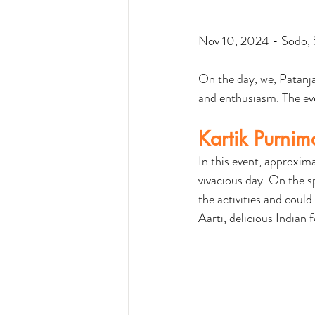
Nov 10, 2024 - Sodo, 
On the day, we, Patanja
and enthusiasm. The ev
Kartik Purni
In this event, approxim
vivacious day. On the s
the activities and could
Aarti, delicious Indian