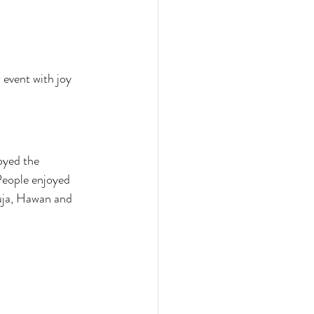
event with joy 
oyed the 
People enjoyed 
Puja, Hawan and 