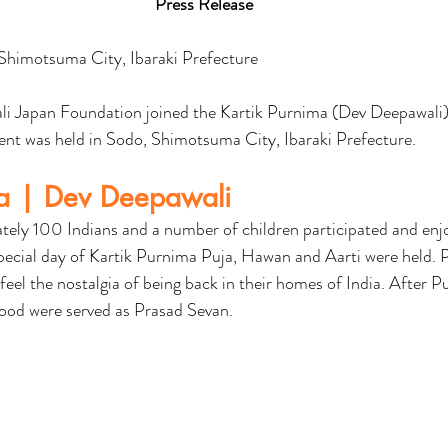
Press Release
Shimotsuma City, Ibaraki Prefecture
li Japan Foundation joined the Kartik Purnima (Dev Deepawali) 
ent was held in Sodo, Shimotsuma City, Ibaraki Prefecture.
ma | Dev Deepawali
ately 100 Indians and a number of children participated and enj
pecial day of Kartik Purnima Puja, Hawan and Aarti were held. 
 feel the nostalgia of being back in their homes of India. After 
 food were served as Prasad Sevan.