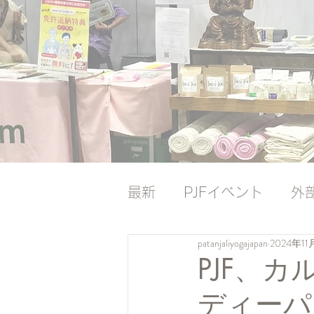
最新
PJFイベント
外
patanjaliyogajapan
2024年11
ナレッジバンク
ナレ
PJF、
ディーパ