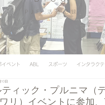
PJF ​活動記録
部イベント
ABL
スポーツ
インタラクテ
月10日
ッジバンク（プレミアム）
国際ヨガの日
カルティック・プルニマ（
ワリ）イベントに参加、