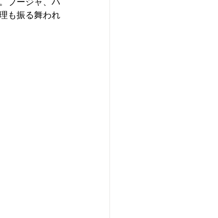
。プージャ、ハ
理も振る舞われ