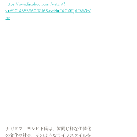
https://www.facebook.com/watch/?
v=690145558600816&extid=EACXfEjzIEbWkV
5v
ナガヌマ　ヨシヒト氏は、皆同じ様な価値化
の文化や社会、そのようなライフスタイルを