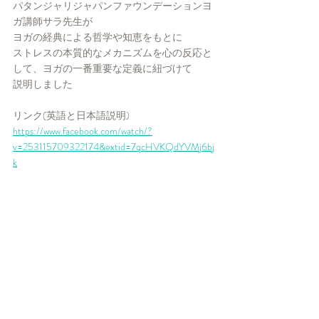
パタンジャリジャパンファウンデーションヨ
ガ講師サラ先生が
ヨガの経典による哲学や知恵をもとに
ストレスの本質的なメカニズムを心の反応と
して、ヨガの一番重要な定義に紐づけて
説明しました
リンク(英語と日本語説明)
https://www.facebook.com/watch/?
v=253115709322174&extid=7qcHVKQdYVMj6bj
k