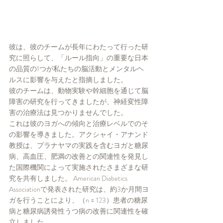
彼は、彼のチームが長年にわたって行った研
究に照らして、「ルール指向」の重要な日本
の品質の1つが私たちの脳活動とメンタルヘ
ルスに影響を与えたと指摘しました。
彼のチームは、動物実験や幹細胞を通じて脳
障害の研究を行ってきましたが、神経変性障
害の治療法は見つかりませんでした。
これは彼のヨガへの傾向と治療レベルでのそ
の影響を導きました。アクシャイ・アナンド
教授は、プラナヤマの実践を含むヨガと糖尿
病、高血圧、肥満の改善との関連性を発見し
た国際機関によって実施されたさまざまな研
究を共有しました。 American Diabetics 
Associationで発表された研究は、約3か月間ヨ
ガを行うことにより、（n = 123）患者の糖尿
病と糖尿病誘発性うつ病の改善に関連性を確
立しました。