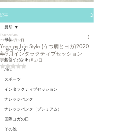
記事
最新
TeacherSara
最新
2020年9月27日
Yoga as Life Style (うつ病とヨガ)2020
PJFイベント
年9月インタラクティブセッション
外部イベント
更新日：
2021年1月27日
5つ星のうちNaNと評価されています。
ABL
スポーツ
インタラクティブセッション
ナレッジバンク
ナレッジバンク（プレミアム）
国際ヨガの日
その他