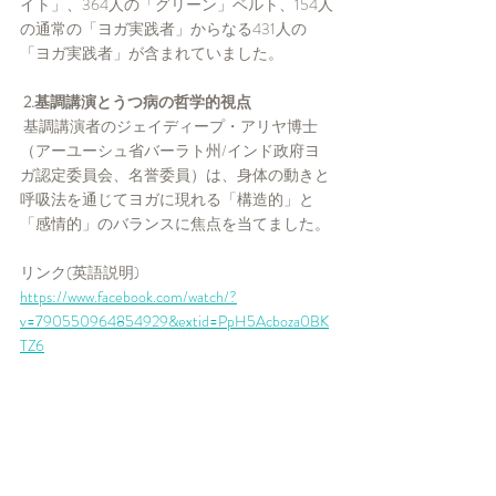
イト」、364人の「グリーン」ベルト、154人
の通常の「ヨガ実践者」からなる431人の
「ヨガ実践者」が含まれていました。
 2.基調講演とうつ病の哲学的視点
 基調講演者のジェイディープ・アリヤ博士
（アーユーシュ省バーラト州/インド政府ヨ
ガ認定委員会、名誉委員）は、身体の動きと
呼吸法を通じてヨガに現れる「構造的」と
「感情的」のバランスに焦点を当てました。
リンク(英語説明)
https://www.facebook.com/watch/?
v=790550964854929&extid=PpH5Acboza0BK
TZ6