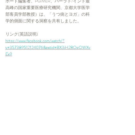
ポート編集者、PGIMER、バーラト/インド最
高峰の国家重要医療研究機関、京都大学医学
部客員学部教授）は、「うつ病とヨガ」の科
学的側面に関する洞察を共有しました。
リンク(英語説明)
https://www.facebook.com/watch/?
v=357389512124076&extid=BX3iH28OeOWXv
Ex9