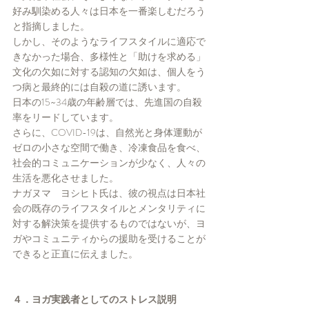
好み馴染める人々は日本を一番楽しむだろう
と指摘しました。
しかし、そのようなライフスタイルに適応で
きなかった場合、多様性と「助けを求める」
文化の欠如に対する認知の欠如は、個人をう
つ病と最終的には自殺の道に誘います。
日本の15~34歳の年齢層では、先進国の自殺
率をリードしています。
さらに、COVID-19は、自然光と身体運動が
ゼロの小さな空間で働き、冷凍食品を食べ、
社会的コミュニケーションが少なく、人々の
生活を悪化させました。
ナガヌマ　ヨシヒト氏は、彼の視点は日本社
会の既存のライフスタイルとメンタリティに
対する解決策を提供するものではないが、ヨ
ガやコミュニティからの援助を受けることが
できると正直に伝えました。
４．ヨガ実践者としてのストレス説明