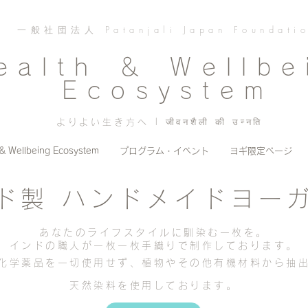
一般社団法人 Patanjali Japan Foundati
ealth ＆ Wellbe
Ecosystem
よりよい生き方へ | जीवनशैली की उन्नति
 & Wellbeing Ecosystem
プログラム・イベント
ヨギ限定ページ
ド製 ハンドメイドヨー
あなたのライフスタイルに馴染む一枚を。
インドの職人が一枚一枚手織りで制作しております。
化学薬品を一切使用せず、植物やその他有機材料から抽
天然染料を使用しております。