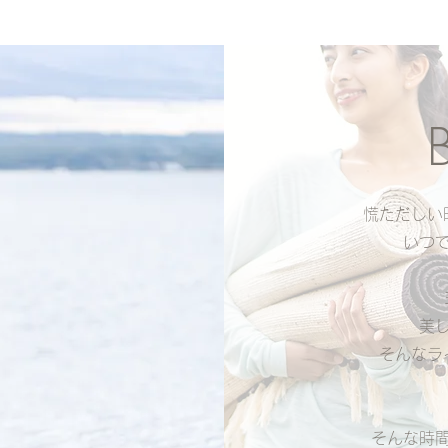
慌ただしい
いつ
美
​そんな
​そんな