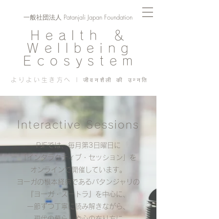
一般社団法人 Patanjali Japan Foundation
Health ＆
Wellbeing
Ecosystem
よりよい生き方へ | जीवनशैली की उन्नति
Interactive Sessions
PJFでは、毎月第3日曜日に
「インタラクティブ・セッション」を
オンラインで開催しています。
ヨーガの根本経典であるパタンジャリの
『ヨーガ・スートラ』を中心に、
一節ずつ丁寧に読み解きながら、
現代の暮らしや心の在り方に