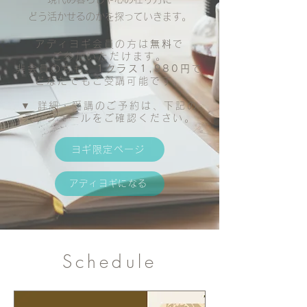
どう活かせるのかを探っていきます。
アディヨギ会員の方は
無料
で
ご参加いただけます。
非会員の方も、
1クラス1,980円
で
どなたでもご受講可能です。
▼ 詳細・受講のご予約は、下記の
スケジュールをご確認ください。
ヨギ限定ページ
アディヨギになる
Schedule