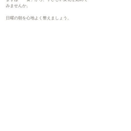
みませんか。
日曜の朝を心地よく整えましょう。
English Summary
This special workshop focuses on 
Ahar (food and 
nourishment)
 as the foundation of a balanced 
lifestyle, based on yogic wisdom and practical daily 
living. Rather than viewing food only as nutrition, 
the session explores how eating habits influence 
energy, mental clarity, and overall well-being. The 
workshop is designed to bring awareness to 
how
 and 
why
 we eat, not just 
what
 we eat.
The session will be conducted as a 
short, 
interactive online workshop (30–40 
minutes)
 and is suitable for both beginners and 
experienced practitioners. It is part of the 
2026 
Special Workshop Series
, which explores the four 
pillars of lifestyle—Ahar, Vihar, Achar, and Vichar
—through simple, real-life perspectives.