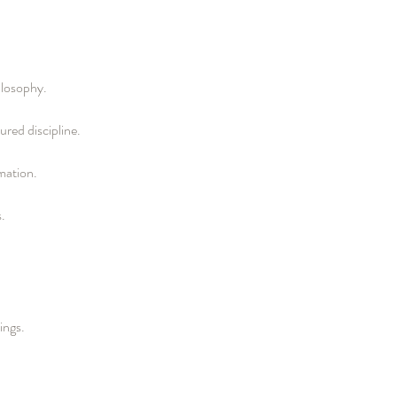
ilosophy.
ured discipline.
rmation.
.
ings.