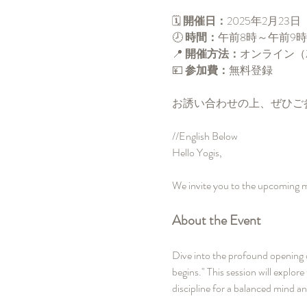
🗓️ 
開催日：
2025年2月23
🕗 
時間：
午前8時～午前9
📍 
開催方法：
オンライン（Z
💴 
参加費：
無料登録
お誘い合わせの上、ぜひご
//English Below
Hello Yogis,
We invite you to the upcoming mo
About the Event
Dive into the profound opening 
begins." This session will explor
discipline for a balanced mind a