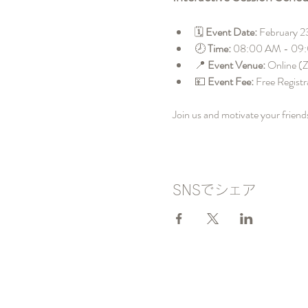
🗓️ 
Event Date:
 February 2
🕗 
Time: 
08:00 AM - 09
📍 
Event Venue:
 Online (
💴 
Event Fee:
 Free Registr
Join us and motivate your friend
SNSでシェア