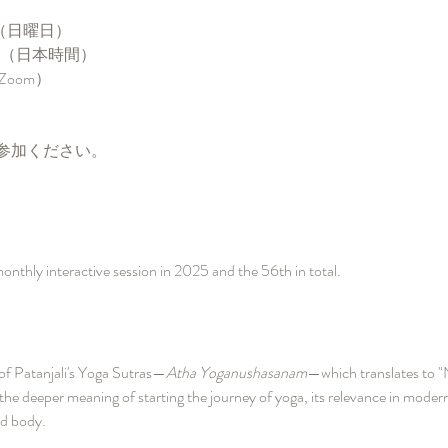
日（日曜日）
時（日本時間）
oom）
参加ください。
nthly interactive session in 2025 and the 56th in total.
of Patanjali's Yoga Sutras—
Atha Yoganushasanam
—which translates to "N
e the deeper meaning of starting the journey of yoga, its relevance in modern 
nd body.