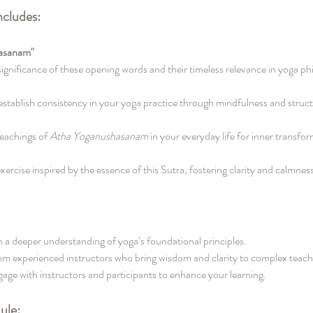
ncludes:
asanam"
gnificance of these opening words and their timeless relevance in yoga ph
establish consistency in your yoga practice through mindfulness and struct
eachings of 
Atha Yoganushasanam
 in your everyday life for inner transfo
ercise inspired by the essence of this Sutra, fostering clarity and calmness
n a deeper understanding of yoga’s foundational principles.
rom experienced instructors who bring wisdom and clarity to complex teach
gage with instructors and participants to enhance your learning.
ule: