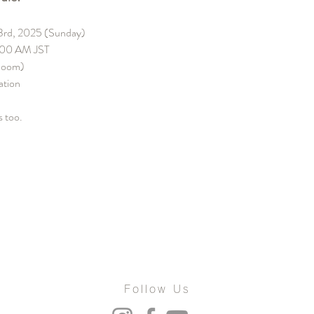
3rd, 2025 (Sunday)
:00 AM JST
Zoom)
ation
s too.
Follow Us