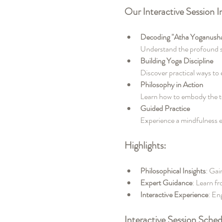
Our Interactive Session I
Decoding "Atha Yoganush
Understand the profound si
Building Yoga Discipline
Discover practical ways to 
Philosophy in Action
Learn how to embody the t
Guided Practice
Experience a mindfulness ex
Highlights:
Philosophical Insights
: Gai
Expert Guidance
: Learn f
Interactive Experience
: En
Interactive Session Sched