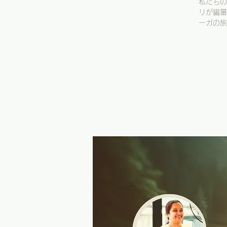
私たちの
リが編纂
ーガの旅