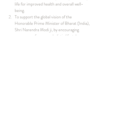
life for improved health and overall well-
being.
To support the global vision of the 
Honorable Prime Minister of Bharat (India), 
Shri Narendra Modi ji, by encouraging 
awareness of yoga as a holistic lifestyle 
discipline.
To bring together diverse communities in 
Japan to experience and celebrate yoga in a 
peaceful, respectful, and culturally enriching 
environment.
Event Details (Tentative)
Date:
 June 21, 2026
Time:
 Morning session (JST)
Venue:
 Tsukiji Hongwanji Temple, Tokyo 
(Tentative – same as previous years)
Expected Participants:
 Up to 1,000
Program Highlights (Tentative)