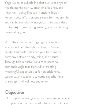
Yoga is a holistic discipline that nurtures physical 
health, mental clarity, emotional balance, and 
inner well-being. Rooted in ancient Indian 
wisdom, yoga offers practical tools for modern life 
and can be seamlessly integrated into one’s daily 
routine—just like eating, resting, and maintaining 
personal hygiene.
With the vision of making yoga accessible to 
everyone, the International Day of Yoga is 
celebrated worldwide each year to promote 
harmony between body, mind, and nature. 
Through this initiative, we aim to preserve 
authentic yogic traditions while creating 
meaningful opportunities for practitioners, 
students, and teachers to come together in a 
shared spirit of wellness and unity.
Objectives
To promote yoga as an inclusive and universal 
practice that can be adopted as part of daily 