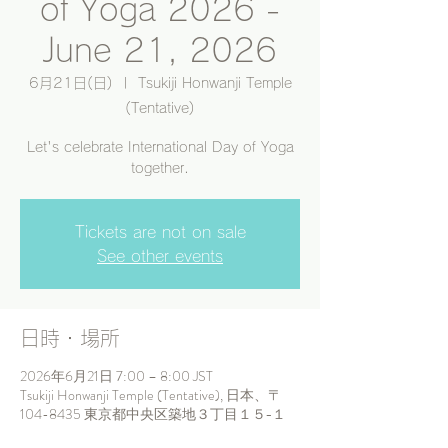
of Yoga 2026 -
June 21, 2026
6月21日(日)
  |  
Tsukiji Honwanji Temple
(Tentative)
Let's celebrate International Day of Yoga
together.
Tickets are not on sale
See other events
日時・場所
2026年6月21日 7:00 – 8:00 JST
Tsukiji Honwanji Temple (Tentative), 日本、〒
104-8435 東京都中央区築地３丁目１５−１