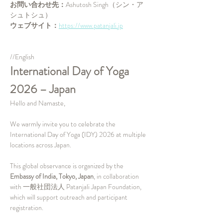
お問い合わせ先：
Ashutosh Singh（シン・ア
シュトシュ）
ウェブサイト：
https://www.patanjali.jp
//English
International Day of Yoga 
2026 – Japan
Hello and Namaste,
We warmly invite you to celebrate the 
International Day of Yoga (IDY) 2026 at multiple 
locations across Japan.
This global observance is organized by the 
Embassy of India, Tokyo, Japan
, in collaboration 
with 一般社団法人 Patanjali Japan Foundation, 
which will support outreach and participant 
registration.