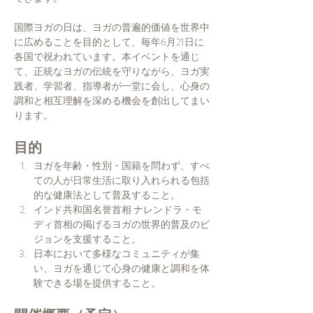
国際ヨガの日は、ヨガの普遍的価値を世界中
に広めることを目的として、毎年6月21日に
各国で祝われています。本イベントを通じ
て、正統なヨガの伝統を守りながら、ヨガ実
践者、学習者、指導者が一堂に会し、心身の
調和と相互理解を深める機会を創出してまい
ります。
目的
ヨガを年齢・性別・国籍を問わず、すべ
ての人が日常生活に取り入れられる包括
的な健康法として普及すること。
インド共和国名誉首相 ナレンドラ・モ
ディ首相の掲げるヨガの世界的普及のビ
ジョンを支援すること。
日本において多様なコミュニティが集
い、ヨガを通じて心身の健康と調和を体
験できる場を提供すること。