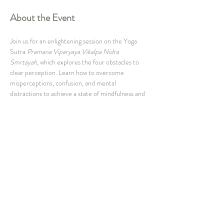
About the Event
Join us for an enlightening session on the Yoga 
Sutra 
Pramana Viparyaya Vikalpa Nidra 
Smrtayah
, which explores the four obstacles to 
clear perception. Learn how to overcome 
misperceptions, confusion, and mental 
distractions to achieve a state of mindfulness and 
clarity.
Our Interactive Session Includes:
Understanding the Four Obstacles
Dive deep into the concepts of 
pramana
, 
viparyaya
, 
vikalpa
, and 
nidra
—the obstacles 
that cloud our perception.
Techniques to Overcome Mental Blocks
Discover strategies to address confusion, 
distraction, and misunderstanding in both 