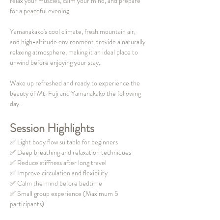
relax your muscles, calm your mind, and prepare 
for a peaceful evening.
Yamanakako's cool climate, fresh mountain air, 
and high-altitude environment provide a naturally 
relaxing atmosphere, making it an ideal place to 
unwind before enjoying your stay.
Wake up refreshed and ready to experience the 
beauty of Mt. Fuji and Yamanakako the following 
day.
Session Highlights
✅ Light body flow suitable for beginners
✅ Deep breathing and relaxation techniques
✅ Reduce stiffness after long travel
✅ Improve circulation and flexibility
✅ Calm the mind before bedtime
✅ Small group experience (Maximum 5 
participants)