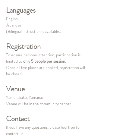
Languages
English
Japanese
(Bilingual instruction is available.)
Registration
To ensure personal attention, participation is 
limited to 
only 5 people per session
.
Once all five places are booked, registration will 
be closed.
Venue
Yamanakako, Yamanashi
Venue will be in the community center
Contact
If you have any questions, please feel free to 
contact us.