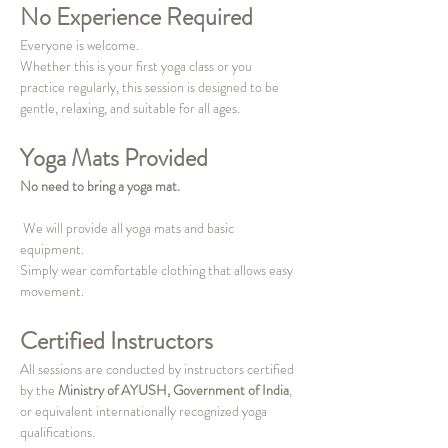
No Experience Required
Everyone is welcome.
Whether this is your first yoga class or you 
practice regularly, this session is designed to be 
gentle, relaxing, and suitable for all ages.
Yoga Mats Provided
No need to bring a yoga mat.
 We will provide all yoga mats and basic 
equipment.
Simply wear comfortable clothing that allows easy 
movement.
Certified Instructors
All sessions are conducted by instructors certified 
by the 
Ministry of AYUSH, Government of India
, 
or equivalent internationally recognized yoga 
qualifications.