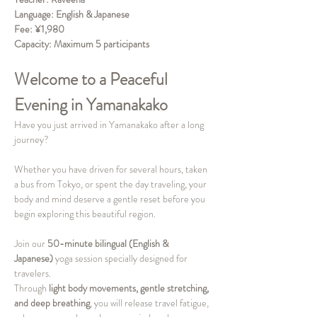
Language: English & Japanese
Fee:
¥1,980
Capacity:
Maximum 5 participants
Welcome to a Peaceful 
Evening in Yamanakako
Have you just arrived in Yamanakako after a long 
journey?
Whether you have driven for several hours, taken 
a bus from Tokyo, or spent the day traveling, your 
body and mind deserve a gentle reset before you 
begin exploring this beautiful region.
Join our 
50-minute bilingual (English & 
Japanese)
 yoga session specially designed for 
travelers.
Through 
light body movements, gentle stretching, 
and deep breathing
, you will release travel fatigue, 