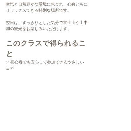
空気と自然豊かな環境に恵まれ、心身ともに
リラックスできる特別な場所です。
翌日は、すっきりとした気分で富士山や山中
湖の観光をお楽しみいただけます。
このクラスで得られるこ
と
✅ 初心者でも安心して参加できるやさしい
ヨガ
✅ 身体をゆるやかに動かすライトボディフ
ロー
✅ 深い呼吸で心身をリラックス
✅ 長時間の移動による疲労を軽減
✅ 身体のこわばりや緊張をやさしくほぐす
✅ 少人数制（定員5名）の落ち着いた空間
初めての方も大歓迎
ヨガ経験は必要ありません。