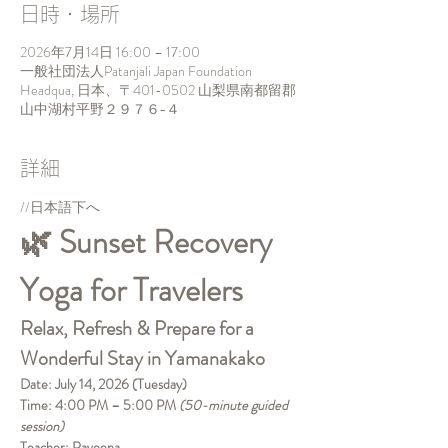
日時・場所
2026年7月14日 16:00 – 17:00
一般社団法人Patanjali Japan Foundation
Headqua, 日本、〒401-0502 山梨県南都留郡
山中湖村平野２９７６−４
詳細
//日本語下へ
🌿 Sunset Recovery 
Yoga for Travelers
Relax, Refresh & Prepare for a 
Wonderful Stay in Yamanakako
Date: July 14, 2026 (Tuesday)
Time: 4:00 PM – 5:00 PM 
(50-minute guided 
session)
Teacher: Raveena