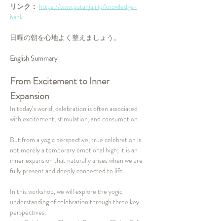
リンク： 
https://www.patanjali.jp/knowledge-
bank
日曜の朝を心地よく整えましょう。
English Summary
From Excitement to Inner 
Expansion
In today’s world, celebration is often associated 
with excitement, stimulation, and consumption.
But from a yogic perspective, true celebration is 
not merely a temporary emotional high; it is an 
inner expansion that naturally arises when we are 
fully present and deeply connected to life.
In this workshop, we will explore the yogic 
understanding of celebration through three key 
perspectives: