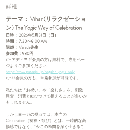
詳細
テーマ： Vihar (リラクゼーショ
ン) The Yogic Way of Celebration
日時：
2026年5月31日（日）
時間：
7:30〜8:00 AM
講師：
Varada先生
参加費：980円
👉 アディヨギ会員の方は無料で、専用ペー
ジよりご参加ください 
https://www.patanjali.jp/regular-yogis-only
👉 非会員の方も、単発参加が可能です。
私たちは「お祝い」や「楽しさ」を、刺激・
興奮・消費と結びつけて捉えることが多いか
もしれません。
しかしヨーガの視点では、本当の
Celebration（祝福・歓び）とは、一時的な高
揚感ではなく、“今この瞬間を深く生きるこ