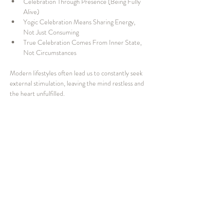
Celebration Through Presence (Being Fully 
Alive)
Yogic Celebration Means Sharing Energy, 
Not Just Consuming
True Celebration Comes From Inner State, 
Not Circumstances
Modern lifestyles often lead us to constantly seek 
external stimulation, leaving the mind restless and 
the heart unfulfilled.
This session invites participants to shift from outer 
excitement toward inner joy - a quiet yet 
profound sense of fulfillment that comes from 
within. Through the wisdom of Yoga, participants 
will reflect on what it truly means to celebrate life 
consciously and meaningfully.
Recommended For
Those who sometimes feel emotionally 
exhausted despite constantly seeking “fun” 