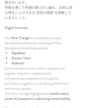
践を行います。
呼吸を通して内側の静けさに触れ、日常に持
ち帰ることのできる“安定の感覚”を体験して
いきましょう。
English Summary
The 
Silver Triangle
 is a pranayama concept 
developed by Ashutosh, consisting of three 
foundational breathing practices:
Kapalbhati
Anulom Vilom
Brahmari
Each technique serves a distinct purpose, yet 
together they form a balanced and 
complementary sequence that supports 
purification, regulation, and calming of the mind 
and nervous system.
The Silver Triangle highlights the 
transformative 
power of pranayama in cultivating mental stability
.