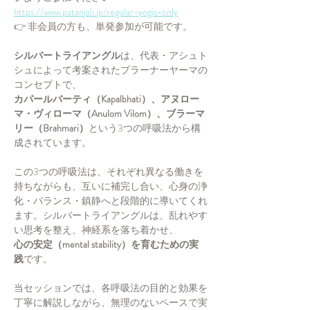
https://www.patanjali.jp/regular-yogis-only
👉 非会員の方も、単発参加が可能です。
シルバートライアングル
は、代表・アシュト
シュによって考案されたプラーナーヤーマの
コンセプトで、
カパールバーティ（Kapalbhati）、アヌロー
マ・ヴィローマ（Anulom Vilom）、ブラーマ
リー（Brahmari）
という3つの呼吸法から構
成されています。
この3つの呼吸法は、それぞれ異なる働きを
持ちながらも、互いに補完し合い、心身の浄
化・バランス・鎮静へと段階的に導いてくれ
ます。シルバートライアングルは、乱れやす
い思考を整え、神経系を落ち着かせ、
心の安定（mental stability）を育むための実
践
です。
当セッションでは、各呼吸法の目的と効果を
丁寧に解説しながら、無理のないペースで実