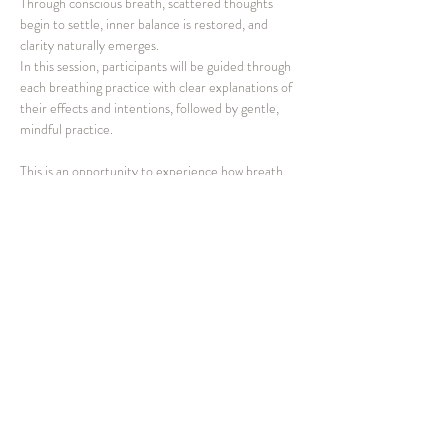
Through conscious breath, scattered thoughts 
begin to settle, inner balance is restored, and 
clarity naturally emerges.
In this session, participants will be guided through 
each breathing practice with clear explanations of 
their effects and intentions, followed by gentle, 
mindful practice.
This is an opportunity to experience how breath 
can become a reliable anchor — not only during 
practice, but in daily life.
📘 Knowledge Bank 連動
本ワークショップは、Patanjali Japan 
Foundation Knowledge Bank（プレミアムコン
テンツ）とも連動しています。
ワークショップ後は、関連コンテンツを通し
て、理解をさらに深めていただけます。
リンク： 
https://www.patanjali.jp/knowledge-
bank