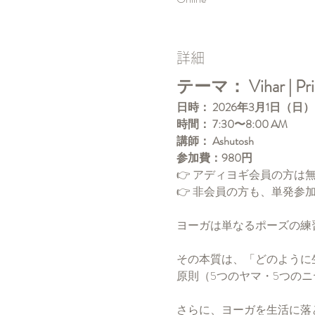
詳細
テーマ： Vihar | Pr
日時：
2026年3月1日（日）
時間：
7:30〜8:00 AM
講師：
Ashutosh
参加費：980円
👉 アディヨギ会員の方は
👉 非会員の方も、単発参
ヨーガは単なるポーズの練
その本質は、「どのように
原則（5つのヤマ・5つの
さらに、ヨーガを生活に落