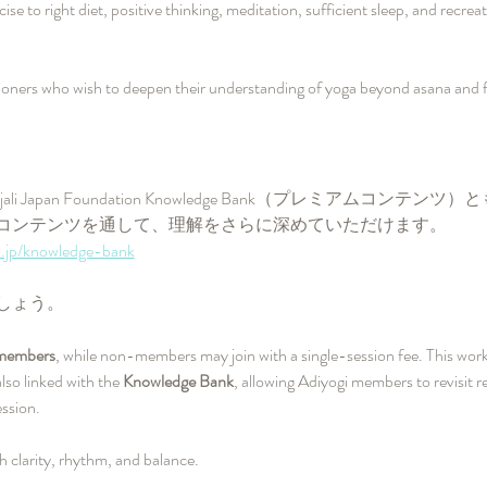
se to right diet, positive thinking, meditation, sufficient sleep, and recrea
itioners who wish to deepen their understanding of yoga beyond asana and fo
i Japan Foundation Knowledge Bank（プレミアムコンテ
コンテンツを通して、理解をさらに深めていただけます。
i.jp/knowledge-bank
しょう。
 members
, while non-members may join with a single-session fee. This works
also linked with the 
Knowledge Bank
, allowing Adiyogi members to revisit r
ssion.
 clarity, rhythm, and balance.