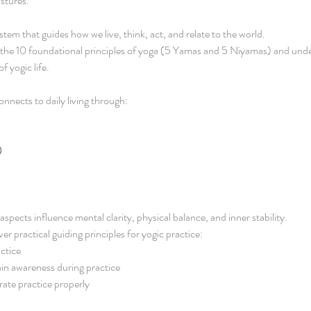
ostures.
stem that guides how we live, think, act, and relate to the world.
re the 10 foundational principles of yoga (5 Yamas and 5 Niyamas) and und
f yogic life.
nnects to daily living through:
)
aspects influence mental clarity, physical balance, and inner stability.
er practical guiding principles for yogic practice:
ctice
in awareness during practice
ate practice properly