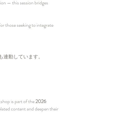
tion — this session bridges 
r those seeking to integrate 
ンツ）とも連動しています。
hop is part of the 
2026 
elated content and deepen their 