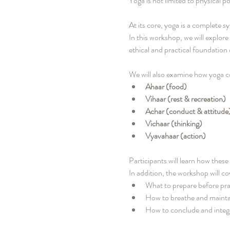
Yoga is not limited to physical p
At its core, yoga is a complete sy
In this workshop, we will explo
ethical and practical foundation o
We will also examine how yoga co
Ahaar (food)
Vihaar (rest & recreation)
Achar (conduct & attitude
Vichaar (thinking)
Vyavahaar (action)
Participants will learn how these 
In addition, the workshop will cov
What to prepare before pra
How to breathe and mainta
How to conclude and integr