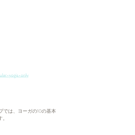
gular-yogis-only
では、ヨーガの10の基本
す。