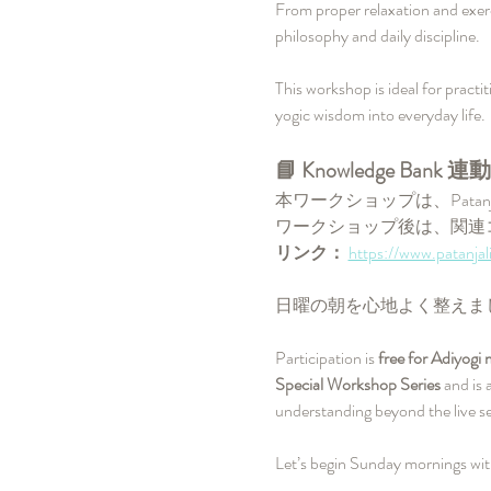
From proper relaxation and exerci
philosophy and daily discipline.
This workshop is ideal for pract
yogic wisdom into everyday life.
📘 Knowledge Bank 連動
本ワークショップは、Patanjal
ワークショップ後は、関連
リンク： 
https://www.patanjal
日曜の朝を心地よく整えま
Participation is 
free for Adiyogi
Special Workshop Series
 and is 
understanding beyond the live se
Let’s begin Sunday mornings with