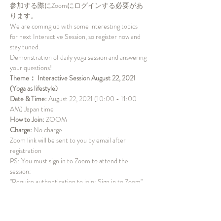
参加する際にZoomにログインする必要があ
ります。
We are coming up with some interesting topics 
for next Interactive Session, so register now and 
stay tuned.
Demonstration of daily yoga session and answering 
your questions!
Theme： Interactive Session August 22, 2021 
(Yoga as lifestyle)
Date & Time: 
August 22, 2021 (10:00 - 11:00 
AM) Japan time
How to Join: 
ZOOM
Charge: 
No charge
Zoom link will be sent to you by email after 
registration
PS: You must sign in to Zoom to attend the 
session: 
"Require authentication to join: Sign in to Zoom"
チケット