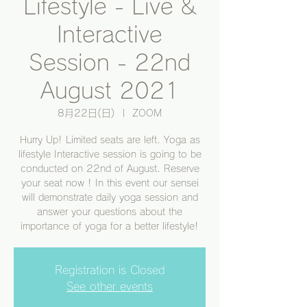
Lifestyle - Live &
Interactive
Session - 22nd
August 2021
8月22日(日)
  |  
ZOOM
Hurry Up! Limited seats are left. Yoga as
lifestyle Interactive session is going to be
conducted on 22nd of August. Reserve
your seat now ! In this event our sensei
will demonstrate daily yoga session and
answer your questions about the
importance of yoga for a better lifestyle!
Registration is Closed
See other events