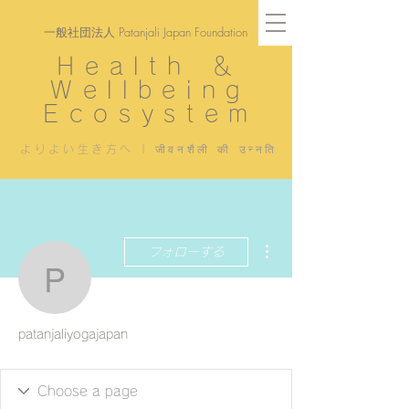
一般社団法人 Patanjali Japan Foundation
Health ＆
Wellbeing
Ecosystem
よりよい生き方へ | जीवनशैली की उन्नति
その他
フォローする
patanjaliyogajapan
patanjaliyogajapan