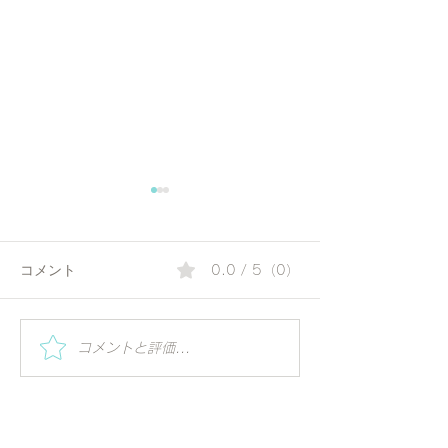
コメント
0.0 / 5（0）
Suryanamaskar -2 Sankalp
Suryanamaskar 
コメントと評価...
Purti Diwas- Live &
Morning To WIN
Interactive Session
- Live & Interacti
February 2022
January 2022