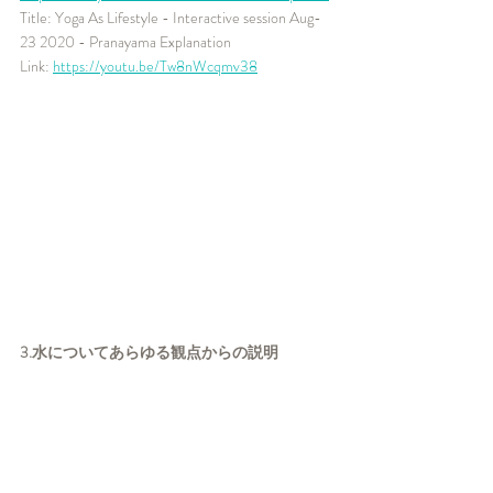
Title: Yoga As Lifestyle - Interactive session Aug-
23 2020 - Pranayama Explanation
Link: 
https://youtu.be/Tw8nWcqmv38
3.水についてあらゆる観点からの説明