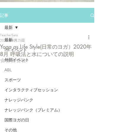
記事
最新
TeacherSara
最新
2020年8月25日
Yoga as Life Style(日常のヨガ）2020年
PJFイベント
8月 呼吸法と水についての説明
外部イベント
5つ星のうちNaNと評価されています。
ABL
スポーツ
インタラクティブセッション
ナレッジバンク
ナレッジバンク（プレミアム）
国際ヨガの日
その他