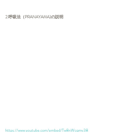
2.呼吸法（PRANAYAMA)の説明
https://www.youtube.com/embed/Tw8nWcqmv38