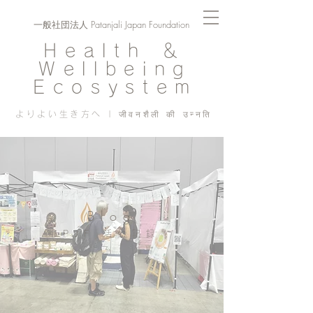
一般社団法人 Patanjali Japan Foundation
Health ＆
Wellbeing
Ecosystem
よりよい生き方へ | जीवनशैली की उन्नति
Blog
PJF ​活動記録