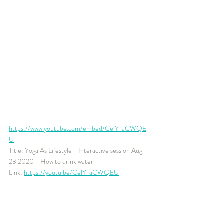
https://www.youtube.com/embed/CelY_aCWQE
U
Title: Yoga As Lifestyle - Interactive session Aug-
23 2020 - How to drink water
Link: 
https://youtu.be/CelY_aCWQEU