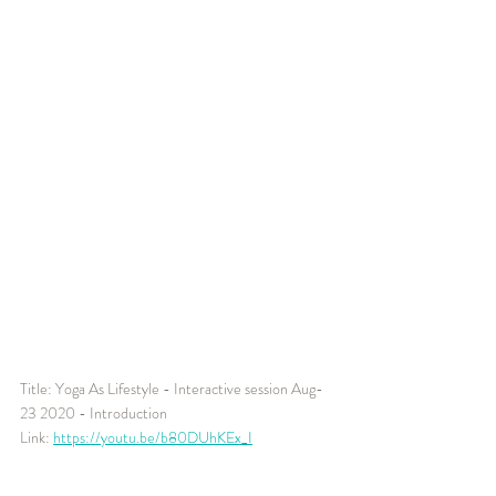
Title: Yoga As Lifestyle - Interactive session Aug-
23 2020 - Introduction
Link: 
https://youtu.be/b80DUhKEx_I