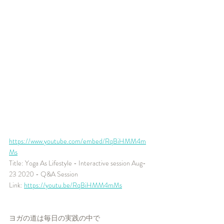
https://www.youtube.com/embed/RqBiHMM4m
Ms
Title: Yoga As Lifestyle - Interactive session Aug-
23 2020 - Q&A Session
Link: 
https://youtu.be/RqBiHMM4mMs
ヨガの道は毎日の実践の中で