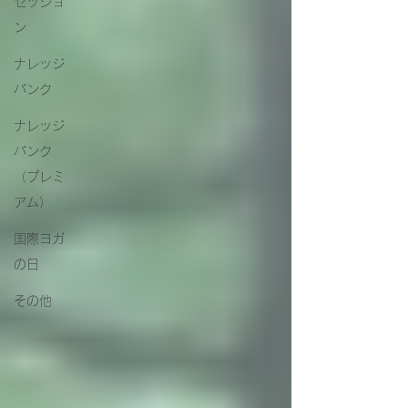
セッショ
ン
ナレッジ
バンク
ナレッジ
バンク
（プレミ
アム）
国際ヨガ
の日
その他