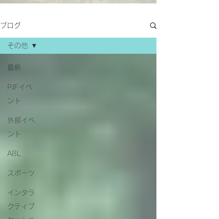
ブログ
その他
最新
PJFイベ
ント
外部イベ
ント
ABL
スポーツ
インタラ
クティブ