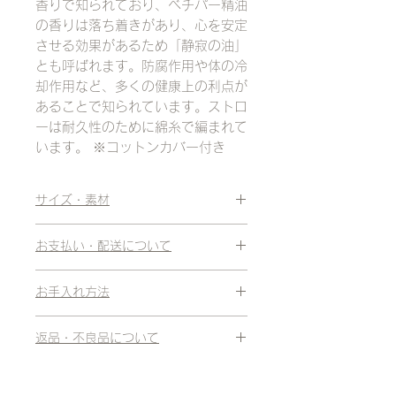
香りで知られており、ベチパー精油
の香りは落ち着きがあり、心を安定
させる効果があるため「静寂の油」
とも呼ばれます。防腐作用や体の冷
却作用など、多くの健康上の利点が
あることで知られています。ストロ
ーは耐久性のために綿糸で編まれて
います。 ※コットンカバー付き
サイズ・素材
サイズ：70cm×50cm
お支払い・配送について
素材：ベチパー、コットン
お支払い方法：クレジットカード、代
お手入れ方法
金引換
代金引換の場合、 購入金額により
汚れが気になるときは濡れた布で拭き
330円〜660円の手数料がかかりま
返品・不良品について
取ってください。 ラグを折りたたむ
す。（商品到着時、ドライバーに直接
前に陰干しして乾燥させてください。
不良品・当社事由による商品相違の場
クレジットカード支払をした場合も同
洗濯機は使用しないでください。 カ
合は当社が送料を負担いたします。
様です。）