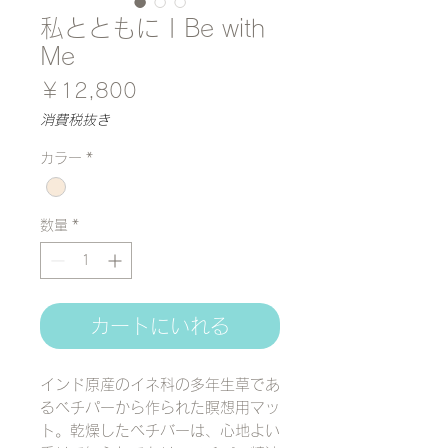
私とともに | Be with
Me
価
￥12,800
格
消費税抜き
カラー
*
数量
*
カートにいれる
インド原産のイネ科の多年生草であ
るベチパーから作られた瞑想用マッ
ト。乾燥したベチバーは、心地よい