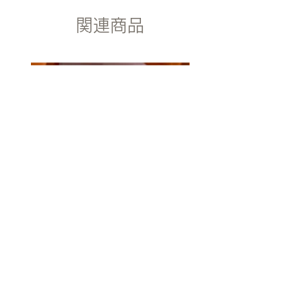
バーは洗濯機で洗えます。
配送途中の破損などの事故がございま
関連商品
したら、弊社までご連絡下さい。 送
商品引渡し時期
料・手数料ともに弊社負担で早急に代
通常ご注文確認後翌3営業日に発送致
品をお送り致します。
します。指定日がある場合可能な範囲
で対応いたします。
返品時期
ご購入後10日以内にご連絡くださ
商品引渡し方法
い。未開封・未使用の商品に限り返金
当方にて手配後、運送会社による配
または代品可能となります。 商品に
送。
問題があった場合はいつでも対応いた
しますので弊社までご連絡ください。
返金方法
メールにてご連絡ください。 2週間以
内にご購入代金を指定の口座へお振込
みいたします。
愛を込めて | Love with Me
自然とともに | Be with Na
表現、及び商品に関する注意書き
価格
￥21,800
本商品に示された表現や再現性には個
消費税抜き
人差があり、 必ずしも利益や効果を
保証したものではございません。 本