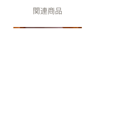
配送途中の破損などの事故がございま
関連商品
したら、弊社までご連絡下さい。 送
商品引渡し時期
料・手数料ともに弊社負担で早急に代
通常ご注文確認後翌3営業日に発送致
品をお送り致します。
します。指定日がある場合可能な範囲
で対応いたします。
返品時期
ご購入後10日以内にご連絡くださ
商品引渡し方法
い。未開封・未使用の商品に限り返金
当方にて手配後、運送会社による配
または代品可能となります。 商品に
送。
問題があった場合はいつでも対応いた
しますので弊社までご連絡ください。
返金方法
メールにてご連絡ください。 2週間以
内にご購入代金を指定の口座へお振込
みいたします。
愛を込めて | Love with Me
自然とともに | Be with Na
表現、及び商品に関する注意書き
価格
￥21,800
本商品に示された表現や再現性には個
消費税抜き
人差があり、 必ずしも利益や効果を
保証したものではございません。 本