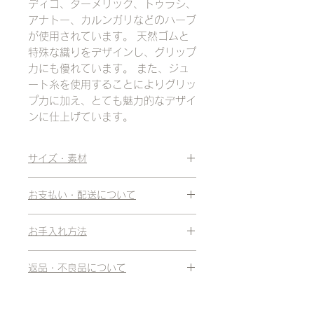
ディゴ、ターメリック、トゥラシ、
アナトー、カルンガリなどのハーブ
が使用されています。 天然ゴムと
特殊な織りをデザインし、グリップ
力にも優れています。 また、ジュ
ート糸を使用することによりグリッ
プ力に加え、とても魅力的なデザイ
ンに仕上げています。
サイズ・素材
サイズ：182cm×68cm 1.1kg
お支払い・配送について
3.3mm
お支払い方法：クレジットカード、代
素材：オーガニックコットン、 天然
お手入れ方法
金引換
ゴム、 ジュート糸
代金引換の場合、 購入金額により
汚れが気になるときは濡れた布で拭き
330円〜660円の手数料がかかりま
返品・不良品について
取ってください。 ラグを折りたたむ
す。（商品到着時、ドライバーに直接
前に陰干しして乾燥させてください。
不良品・当社事由による商品相違の場
クレジットカード支払をした場合も同
洗濯機は使用しないでください
合は当社が送料を負担いたします。
様です。）