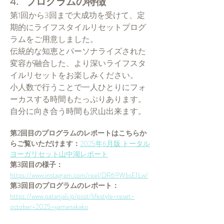
4.    プログラムの特徴
第1回から3回まで大成功を受けて、定
期的にライフスタイルリセットプログ
ラムをご用意しました。
伝統的な知恵とパーソナライズされた
変容が融合した、より深いライフスタ
イルリセットをお楽しみください。
小人数で行うことで一人ひとりにフォ
ーカスする時間もたっぷりあります。
自分に向き合う時間も沢山出来ます。
第2回目のプログラムのレポートはこちらか
らご覧いただけます：
2025年6月版 トータル
ヨーガリセット山中湖レポート
第3回目の様子：
https://www.instagram.com/reel/DR69WbsE1Lw/
第3回目のプログラムのレポート：
https://www.patanjali.jp/post/lifestyle-reset-
october-2025-yamanakako