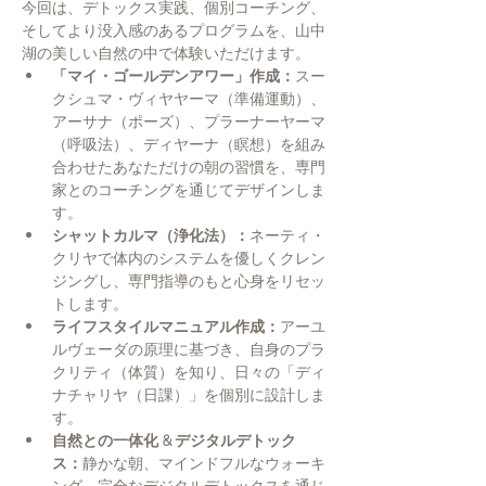
今回は、デトックス実践、個別コーチング、
そしてより没入感のあるプログラムを、山中
湖の美しい自然の中で体験いただけます。
「マイ・ゴールデンアワー」作成：
スー
クシュマ・ヴィヤヤーマ（準備運動）、
アーサナ（ポーズ）、プラーナーヤーマ
（呼吸法）、ディヤーナ（瞑想）を組み
合わせたあなただけの朝の習慣を、専門
家とのコーチングを通じてデザインしま
す。
シャットカルマ（浄化法）：
ネーティ・
クリヤで体内のシステムを優しくクレン
ジングし、専門指導のもと心身をリセッ
トします。
ライフスタイルマニュアル作成：
アーユ
ルヴェーダの原理に基づき、自身のプラ
クリティ（体質）を知り、日々の「ディ
ナチャリヤ（日課）」を個別に設計しま
す。
自然との一体化 & デジタルデトック
ス：
静かな朝、マインドフルなウォーキ