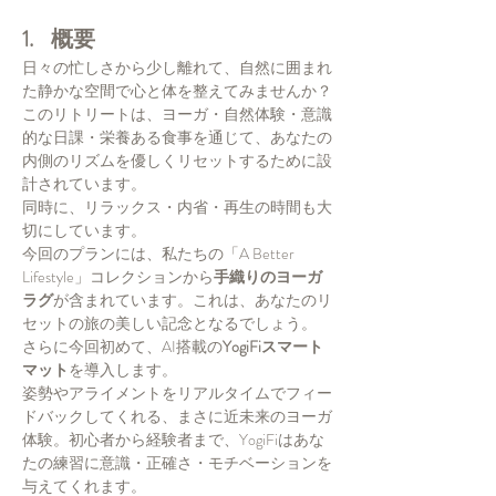
1.    概要
日々の忙しさから少し離れて、自然に囲まれ
た静かな空間で心と体を整えてみませんか？
このリトリートは、ヨーガ・自然体験・意識
的な日課・栄養ある食事を通じて、あなたの
内側のリズムを優しくリセットするために設
計されています。
同時に、リラックス・内省・再生の時間も大
切にしています。
今回のプランには、私たちの「A Better 
Lifestyle」コレクションから
手織りのヨーガ
ラグ
が含まれています。これは、あなたのリ
セットの旅の美しい記念となるでしょう。
さらに今回初めて、AI搭載の
YogiFiスマート
マット
を導入します。
姿勢やアライメントをリアルタイムでフィー
ドバックしてくれる、まさに近未来のヨーガ
体験。初心者から経験者まで、YogiFiはあな
たの練習に意識・正確さ・モチベーションを
与えてくれます。