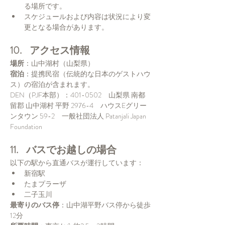
る場所です。
スケジュールおよび内容は状況により変
更となる場合があります。
10.    アクセス情報
場所
：山中湖村（山梨県）
宿泊
：提携民宿（伝統的な日本のゲストハウ
ス）の宿泊が含まれます。
DEN（PJF本部）：401-0502　山梨県 南都
留郡 山中湖村 平野 2976-4　ハウスEグリー
ンタウン 59-2　一般社団法人 Patanjali Japan 
Foundation
11.    バスでお越しの場合
以下の駅から直通バスが運行しています：
新宿駅
たまプラーザ
二子玉川
最寄りのバス停
：山中湖平野バス停から徒歩
12分