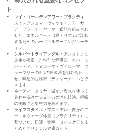
7.    導入される重要なコンセプ
ト
マイ・ゴールデンアワー・プラクティ
ス：
スクシュマ・ヴィヤヤマ、アーサ
ナ、プラーナーヤーマ、瞑想を組み合わ
せた、エネルギー・目標・リズムに調和
するためのパーソナルモーニングルーテ
ィン。
シルバートライアングル
：アシュトシュ
先生が考案した特別な呼吸法。カパーラ
バーティ、アヌローマ・ヴィローマ、ブ
ラーマリーの3つの呼吸法を組み合わ
せ、瞑想的な静寂（ディヤーナ）へと導
きます。
ネーティ・クリヤ
：温かい塩水を使って
鼻腔を洗浄するヨーガの浄化技法。呼吸
の明瞭さと集中力を高めます。
ライフスタイル・マニュアル
：自身のア
ーユルヴェーダ体質（プラクリティ）に
基づいた、日課・食事・セルフケアをま
とめたオリジナル健康ガイド。