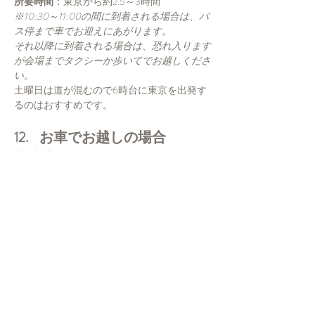
所要時間
：東京から約2.5～3時間
※10:30～11:00の間に到着される場合は、バ
ス停まで車でお迎えにあがります。
それ以降に到着される場合は、恐れ入ります
が会場までタクシーか歩いてでお越しくださ
い。
土曜日は道が混むので6時台に東京を出発す
るのはおすすめです。
12.    お車でお越しの場合
東名川崎インターチェンジより約100km
参加者専用の無料駐車場があります。
詳細なナビゲーション住所は、申し込み後に
ご案内いたします。
主催団体について
この「Lifestyle Reset @Yamanakako（ライフ
スタイル・リセット＠山中湖）」リトリート
は、
一般社団法人 Patanjali Japan Foundation
 に
よって企画・運営されています。
PJFは日本で正式に登録された非営利団体で