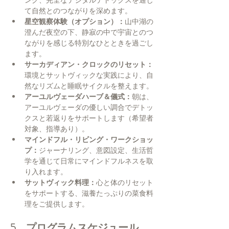
ング、完全なデジタルデトックスを通じ
て自然とのつながりを深めます。
星空観察体験（オプション）：
山中湖の
澄んだ夜空の下、静寂の中で宇宙とのつ
ながりを感じる特別なひとときを過ごし
ます。
サーカディアン・クロックのリセット：
環境とサットヴィックな実践により、自
然なリズムと睡眠サイクルを整えます。
アーユルヴェーダハーブ＆儀式：
朝は、
アーユルヴェーダの優しい調合でデトッ
クスと若返りをサポートします（希望者
対象、指導あり）。
マインドフル・リビング・ワークショッ
プ：
ジャーナリング、意図設定、生活哲
学を通じて日常にマインドフルネスを取
り入れます。
サットヴィック料理：
心と体のリセット
をサポートする、滋養たっぷりの菜食料
理をご提供します。
5.    プログラムスケジュール