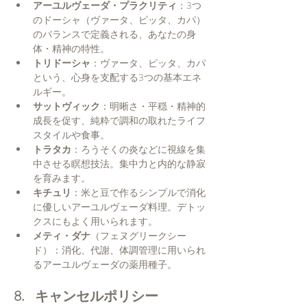
アーユルヴェーダ・プラクリティ
：3つ
のドーシャ（ヴァータ、ピッタ、カパ）
のバランスで定義される、あなたの身
体・精神の特性。
トリドーシャ
：ヴァータ、ピッタ、カパ
という、心身を支配する3つの基本エネ
ルギー。
サットヴィック
：明晰さ・平穏・精神的
成長を促す、純粋で調和の取れたライフ
スタイルや食事。
トラタカ
：ろうそくの炎などに視線を集
中させる瞑想技法。集中力と内的な静寂
を育みます。
キチュリ
：米と豆で作るシンプルで消化
に優しいアーユルヴェーダ料理。デトッ
クスにもよく用いられます。
メティ・ダナ
（フェヌグリークシー
ド）：消化、代謝、体調管理に用いられ
るアーユルヴェーダの薬用種子。
8.    キャンセルポリシー