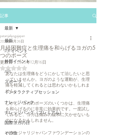
記事
最新
patanjaliyogajapan
最新
2021年8月26日
月経困難症と生理痛を和らげるヨガの5
PJFイベント
つのポーズ
外部イベント
更新日：
2025年12月16日
5つ星のうちNaNと評価されています。
ABL
あなたは生理痛をどうにかして治したいと思
っていませんか。ヨガのような運動が、生理
スポーツ
痛を軽減してくれるとは思わないかもしれま
せん。
インタラクティブセッション
ナレッジバンク
しかし、ヨガのポーズのいくつかは、生理痛
を和らげるのに非常に効果的です。一度試し
ナレッジバンク（プレミアム）
てみると、ヨガは痛みの緩和に欠かせないも
のになるかもしれません。
国際ヨガの日
パタンジャリジャパンファウンデーションの
その他