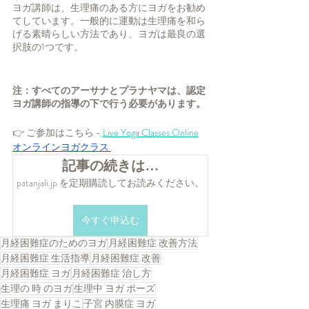
ヨガ講師は、生理痛のある方にヨガをお勧め
てしています。一般的に運動は生理痛を和ら
げる素晴らしい方法であり、ヨガは最良の選
択肢の1つです。
注：すべてのアーサナとプラナヤマは、認定
ヨガ講師の指導の下で行う必要があります。 
👉 ご参加はこちら - 
Live Yoga Classes Online
オンラインヨガクラス
記事の続きは…
patanjali.jp を定期購読してお読みください。
今すぐ申込む
月経困難症のためのヨガ
月経困難症 改善方法
月経困難症 生活指導
月経困難症 改善
月経困難症 ヨガ
月経困難症 治し方
生理の 時 のヨガ
生理中 ヨガ ポーズ
生理痛 ヨガ まりこ
子宮 内膜症 ヨガ