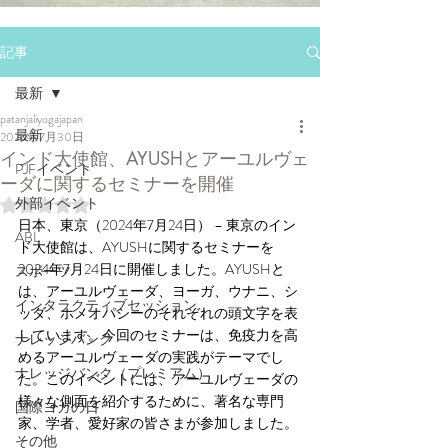
記事
最新
patanjaliyogajapan
最新
2024年7月30日
インド大使館、AYUSHとアーユルヴェ
PJFイベント
ーダに関するセミナーを開催
外部イベント
5つ星のうちNaNと評価されています。
日本、東京（2024年7月24日） – 東京のイン
ABL
ド大使館は、AYUSHに関するセミナーを
2024年7月24日に開催しました。AYUSHと
スポーツ
は、アーユルヴェーダ、ヨーガ、ウナニ、シ
インタラクティブセッション
ッダ、ホメオパシーのそれぞれの頭文字を表
しています。今回のセミナーは、免疫力を高
ナレッジバンク
めるアーユルヴェーダの実践がテーマでし
ナレッジバンク（プレミアム）
た。このイベントには、アーユルヴェーダの
様々な側面を紹介するために、著名な専門
国際ヨガの日
家、学者、愛好家の皆さまが参加しました。
その他