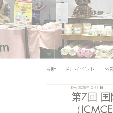
最新
PJFイベント
外
Diva
2025年10月31日
ナレッジバンク
ナレ
第7回 
（ICMCE