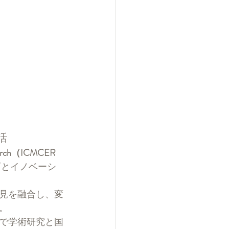
話
esearch（ICMCER 
育とイノベーシ
見を融合し、変
。
で学術研究と国