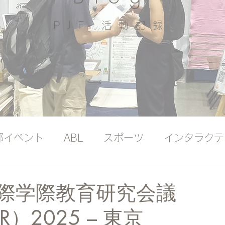
PJF ​活動記録
部イベント
ABL
スポーツ
インタラクテ
ッジバンク（プレミアム）
国際ヨガの日
国際学際教育研究会議
R）2025 – 東京