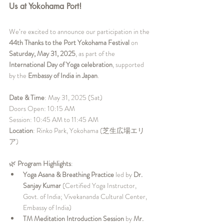
Us at Yokohama Port!
We’re excited to announce our participation in the 
44th Thanks to the Port Yokohama Festival
 on 
Saturday, May 31, 2025
, as part of the 
International Day of Yoga celebration
, supported 
by the 
Embassy of India in Japan
.
Date & Time
: May 31, 2025 (Sat)
Doors Open: 10:15 AM
Session: 10:45 AM to 11:45 AM
Location
: Rinko Park, Yokohama (芝生広場エリ
ア)
🌿 
Program Highlights
:
Yoga Asana & Breathing Practice
 led by 
Dr. 
Sanjay Kumar
 (Certified Yoga Instructor, 
Govt. of India; Vivekananda Cultural Center, 
Embassy of India)
TM Meditation Introduction Session
 by 
Mr. 