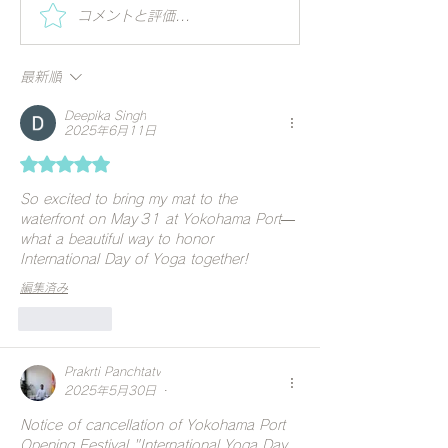
夏の朝にぴったりのコリ
Special Worksh
コメントと評価...
Vihar | Mindful 
アンダーウォーター | 毎
ーガの視点で世
日の一杯で始める、やさ
最新順
る
しいアーユルヴェーダ習
慣
Deepika Singh
2025年6月11日
5つ星のうち5と評価されています。
So excited to bring my mat to the 
waterfront on May 31 at Yokohama Port—
what a beautiful way to honor 
International Day of Yoga together!
編集済み
いいね！
Prakrti Panchtatv
•
2025年5月30日
Notice of cancellation of Yokohama Port 
Opening Festival "International Yoga Day 