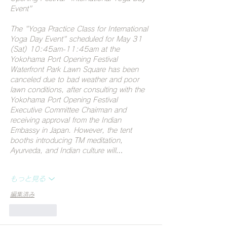
Event"
The "Yoga Practice Class for International 
Yoga Day Event" scheduled for May 31 
(Sat) 10:45am-11:45am at the 
Yokohama Port Opening Festival 
Waterfront Park Lawn Square has been 
canceled due to bad weather and poor 
lawn conditions, after consulting with the 
Yokohama Port Opening Festival 
Executive Committee Chairman and 
receiving approval from the Indian 
Embassy in Japan. However, the tent 
booths introducing TM meditation, 
Ayurveda, and Indian culture will…
もっと見る
編集済み
いいね！