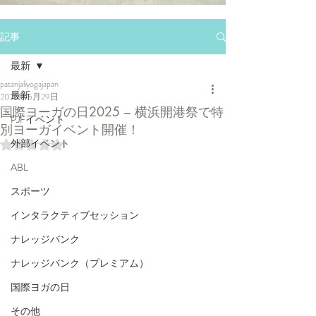
記事
最新
patanjaliyogajapan
最新
2025年5月29日
国際ヨーガの日2025 – 横浜開港祭で特
PJFイベント
別ヨーガイベント開催！
外部イベント
5つ星のうちNaNと評価されています。
ABL
スポーツ
インタラクティブセッション
ナレッジバンク
ナレッジバンク（プレミアム）
国際ヨガの日
その他