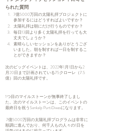
られた質問
7億5000万回の太陽礼拝プロジェクトに
参加するにはどうすればよいですか？
太陽礼拝は朝にだけ行うものですか？
毎日13回より多く太陽礼拝を行っても大
丈夫でしょうか？
素晴らしいセッションをありがとうござ
いました。朝を制すれば一日を制するこ
とができますか？
次のビッグイベントは、2022年1月1日から2
月20日まで計画されている75クローレ（7.5
億）回の太陽礼拝です。
1つ目のマイルストーンが無事終了しまし
た。次のマイルストーンは、このイベントの
最終日を祝うSankalp PurtiDiwasになります。
 7億5000万回の太陽礼拝プログラムは非常に
順調に進んでおり、何千人もの人々の1日を
活気づけるのに役立っています。