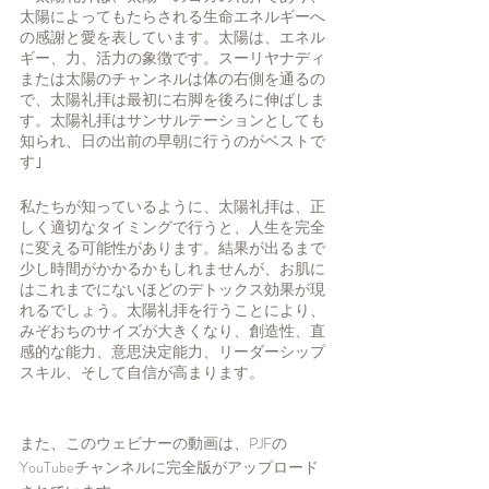
太陽によってもたらされる生命エネルギーへ
の感謝と愛を表しています。太陽は、エネル
ギー、力、活力の象徴です。スーリヤナディ
または太陽のチャンネルは体の右側を通るの
で、太陽礼拝は最初に右脚を後ろに伸ばしま
す。太陽礼拝はサンサルテーションとしても
知られ、日の出前の早朝に行うのがベストで
す｣
私たちが知っているように、太陽礼拝は、正
しく適切なタイミングで行うと、人生を完全
に変える可能性があります。結果が出るまで
少し時間がかかるかもしれませんが、お肌に
はこれまでにないほどのデトックス効果が現
れるでしょう。太陽礼拝を行うことにより、
みぞおちのサイズが大きくなり、創造性、直
感的な能力、意思決定能力、リーダーシップ
スキル、そして自信が高まります。
また、このウェビナーの動画は、PJFの
YouTubeチャンネルに完全版がアップロード