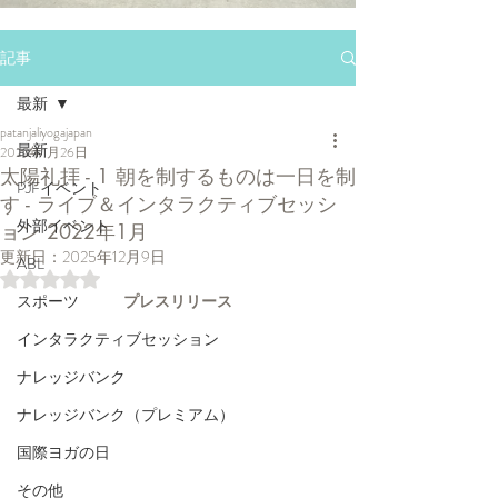
記事
最新
patanjaliyogajapan
最新
2022年1月26日
太陽礼拝 - 1 朝を制するものは一日を制
PJFイベント
す - ライブ＆インタラクティブセッシ
外部イベント
ョン 2022年1月
更新日：
2025年12月9日
ABL
5つ星のうちNaNと評価されています。
スポーツ
プレスリリース
インタラクティブセッション
ナレッジバンク
ナレッジバンク（プレミアム）
国際ヨガの日
その他