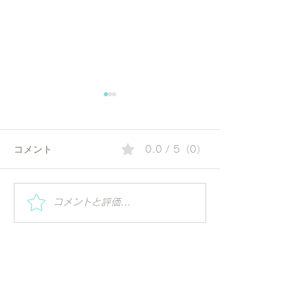
コメント
0.0 / 5（0）
PJF代表・アシュトシュ先
Year End Get-Tog
コメントと評価...
2025 を開催
生が書籍を出版