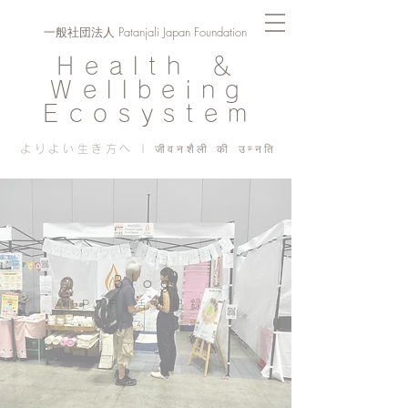
一般社団法人 Patanjali Japan Foundation
Health ＆
Wellbeing
Ecosystem
よりよい生き方へ | जीवनशैली की उन्नति
Blog
PJF ​活動記録