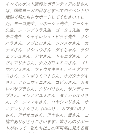
すべてのゲスト講師とボランティアの皆さん
は、国際ヨーガの日などすべてのイベントや
活動で私たちをサポートしてくださいまし
た。ヨーコ先生、ガネーシュ先生、アーシャ
先生、シャングリラ先生、ゴータミ先生、サ
チコ先生、シャイレシュ・ピライ先生、サシ
ハラさん、ノブヒロさん、シンスケさん、カ
ナメさん、サショウさん、ダイちゃん、ラジ
ェッシュさん、アヤさん、トモエダさん、ノ
ザキマリナさん、ナカガワエミコさん、ゴト
ウハツミさん、サトウマキさん、イイダナオ
コさん、シンボリミコトさん、オガタナツキ
さん、アシュウィニさん、ゴピカさん、カダ
レバサプラさん、クリパリさん、サンディー
プさん、イソノアユミさん、タナカシオリさ
ん、クニジママキさん、ハヤシマリさん、オ
ノデラサトシさん（DELA）、カマダハルナ
さん、アサオカさん、アヤさん。皆さん、ご
協力ありがとうございます。皆さんのサポー
トがあって、私たちはこの不可能に見える目