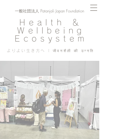
一般社団法人 Patanjali Japan Foundation
Health ＆
Wellbeing
Ecosystem
よりよい生き方へ | जीवनशैली की उन्नति
Blog
PJF ​活動記録