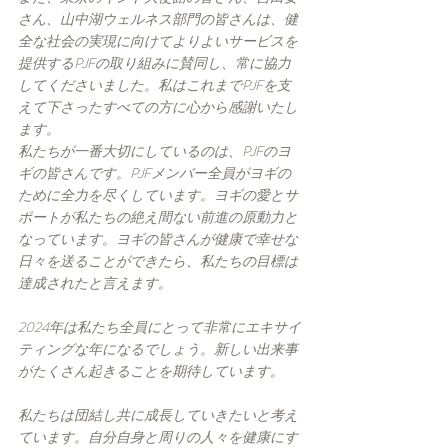
さん、山中湖ウェルネス部門の皆さんは、健
全な社会の実現に向けてよりよいサービスを
提供するPJFの取り組みに賛同し、常に協力
してくださいました。私はこれまでPJFを支
えて下さったすべての方に心から感謝いたし
ます。
私たちが一番大切にしているのは、PJFのヨ
ギの皆さんです。PJFメンバー全員がヨギの
ために全力を尽くしています。ヨギの愛とサ
ポートが私たちの絶え間ない前進の原動力と
なっています。ヨギの皆さんが健康で幸せな
日々を送ることができたら、私たちの目標は
達成されたと言えます。
2024年は私たち全員にとって非常にエキサイ
ティングな年になるでしょう。新しい出来事
がたくさん起きることを期待しています。
私たちは団結し共に成長していきたいと考え
ています。自分自身と周りの人々を健康にす