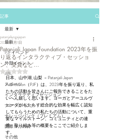
記事
最新
patanjaliyogajapan
最新
2024年1月1日
Patanjali Japan Foundation 2023年を振
PJFイベント
り返るインタラクティブ・セッショ
外部イベント
ン、受賞など…
5つ星のうちNaNと評価されています。
ABL
日本、山中湖, 山梨  – Patanjali Japan 
スポーツ
Foundation（PJF）は、2023年を振り返り、私
たちの活動を皆さんにご報告できることをた
インタラクティブセッション
いへん嬉しく思います。ヨーガとアーユルヴ
ェーダがもたらす総合的な効果を幅広く認知
ナレッジバンク
してもらうための私たちの活動について、重
ナレッジバンク（プレミアム）
要なマイルストーン、コミュニティとの連
携、取り組み等の概要をここでご紹介しま
国際ヨガの日
す。
その他