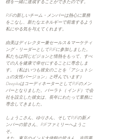
標を一緒に達成することができたのです。
PJFの新しいチーム・メンバーは熱心に業務
をこなし、新たなエネルギーで前進するよう
私にやる気を与えてくれます。
由美はディレクター兼セールス＆マーケティ
ング・リーダーとしてPJFに参加しました。
私たちは同じビジョンと情熱をもって、すべ
ての人を健康で幸せにすることに専念しま
す。（私はいつも彼女のことを「アシュトシ
ュの女性バージョン」と呼んでいます）
DeepikaはコーディネーターとしてPJFのメン
バーとなりました。バーラト（ インド）で会
社を設立した彼女は、長年にわたって業務に
専念してきました。
しょうこさん、ゆりさん、そしてPJFの新メ
ンバーの皆さん、PJFファミリーへようこ
そ。
また、東京のインド大使館の皆さん、吉田要