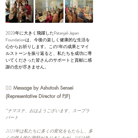
2023年に大きく飛躍したPatanjali Japan 
Foundationは、今後の楽しく健康的な生活を
心からお祈りします。この1年の成果とマイ
ルストーンを振り返ると、私たちを成功に導
いてくださった皆さんのサポートと貢献に感
謝の念が尽きません。
👉🏻 Message by Ashutosh Sensei 
(Representative Director of PJF)
" 
ナマステ、おはようございます、スープラ
バート
2023年は私たちに多くの変化をもたらし、多
くの個人的な挑戦がありましたが、PJFは総