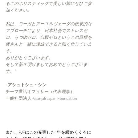
るこのホリスティックで美しい旅にぜひご参
加ください。
私は、ヨーガとアーユルヴェーダの伝統的な
アプローチにより、日本社会でストレスゼ
ロ、うつ病ゼロ、自殺ゼロというこの目標を
皆さんと一緒に達成できると強く信じていま
す。
ありがとうございます。
そして新年明けましておめでとうございま
す。
"
-アシュトシュ・シン
チーフ世話オフィサー（代表理事）
一般社団法人Patanjali Japan Foundation
また、PJFはこの充実した1年を締めくくるに