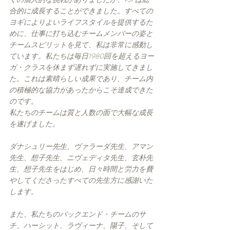
合的に成長することができました。すべての
ヨギによりよいライフスタイルを提供するた
めに、仕事に打ち込むチームメンバーの姿と
チームスピリットを見て、私は非常に感動し
ています。私たちは毎日1980回を超えるヨー
ガ・クラスを休まず遅れずに実施してきまし
た。これは素晴らしい成果であり、チーム内
の積極的な協力があったからこそ達成できた
のです。
私たちのチームは質と人数の面で大幅な成長
を遂げました。
ダナシュリー先生、ヴァラーダ先生、アマン
先生、想子先生、ニヴェディタ先生、玄朴先
生、想子先生をはじめ、日々時間と労力を費
やしてくださったすべての先生方に感謝いた
します。
また、私たちのバックエンド・チームのサ
チ、ハーシット、ラヴィーナ、陽子、そして