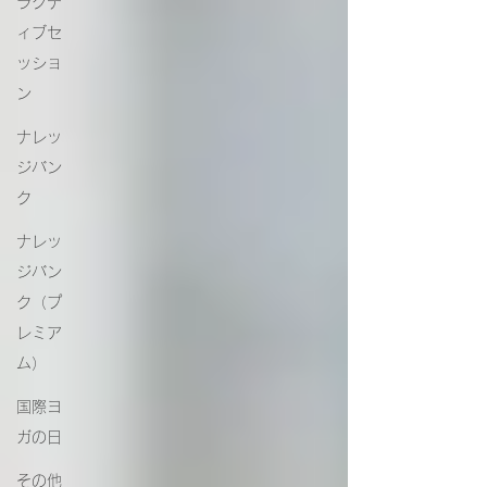
ラクテ
ィブセ
ッショ
ン
ナレッ
ジバン
ク
ナレッ
ジバン
ク（プ
レミア
ム）
国際ヨ
ガの日
その他