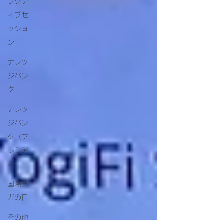
ラクテ
ィブセ
ッショ
ン
ナレッ
ジバン
ク
ナレッ
ジバン
ク（プ
レミア
ム）
国際ヨ
ガの日
その他