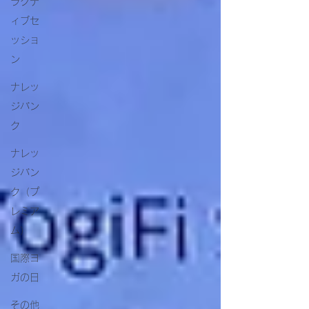
ラクテ
ィブセ
ッショ
ン
ナレッ
ジバン
ク
ナレッ
ジバン
ク（プ
レミア
ム）
国際ヨ
ガの日
その他