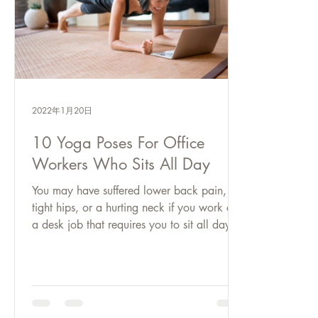
2022年1月20日
10 Yoga Poses For Office
Workers Who Sits All Day
You may have suffered lower back pain,
tight hips, or a hurting neck if you work at
a desk job that requires you to sit all day.
Plus,...