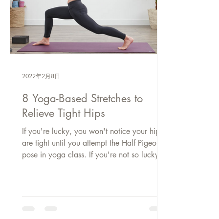
2022年2月8日
8 Yoga-Based Stretches to
Relieve Tight Hips
If you're lucky, you won't notice your hips
are tight until you attempt the Half Pigeon
pose in yoga class. If you're not so lucky,
your...