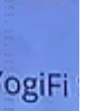
ラクテ
ィブセ
ッショ
ン
ナレッ
ジバン
ク
ナレッ
ジバン
ク（プ
レミア
ム）
国際ヨ
ガの日
その他