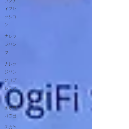
ラクテ
ィブセ
ッショ
ン
ナレッ
ジバン
ク
ナレッ
ジバン
ク（プ
レミア
ム）
国際ヨ
ガの日
その他