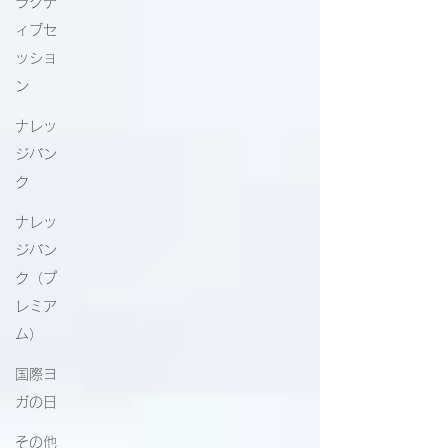
ラクテ
ィブセ
ッショ
ン
ナレッ
ジバン
ク
ナレッ
ジバン
ク（プ
レミア
ム）
国際ヨ
ガの日
その他