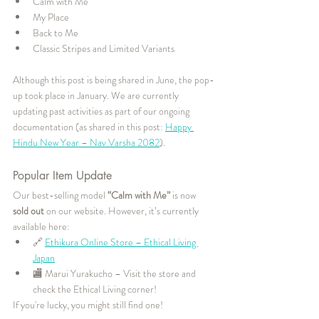
Calm with Me
My Place
Back to Me
Classic Stripes and Limited Variants
Although this post is being shared in June, the pop-
up took place in January. We are currently 
updating past activities as part of our ongoing 
documentation (as shared in this post: 
Happy 
Hindu New Year – Nav Varsha 2082
).
Popular Item Update
Our best-selling model 
“Calm with Me”
 is now 
sold out
 on our website. However, it’s currently 
available here:
🔗 
Ethikura Online Store – Ethical Living 
Japan
🏬 Marui Yurakucho – Visit the store and 
check the Ethical Living corner!
If you're lucky, you might still find one!