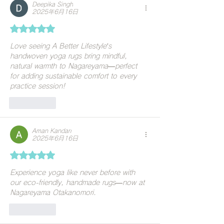
で深呼吸
Deepika Singh
2025年6月16日
5つ星のうち5と評価されています。
Love seeing A Better Lifestyle’s 
handwoven yoga rugs bring mindful, 
natural warmth to Nagareyama—perfect 
for adding sustainable comfort to every 
practice session!
いいね！
Aman Kandari
2025年6月16日
5つ星のうち5と評価されています。
Experience yoga like never before with 
our eco-friendly, handmade rugs—now at 
Nagareyama Otakanomori.
いいね！