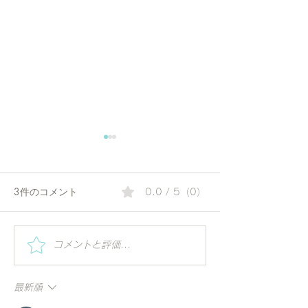
3件のコメント
0.0 / 5（0）
JYSF代表団、駐日インド
ザ・プリンス 
コメントと評価...
大使 Sibi George 閣下を
ー東京でジュリ
表敬訪問
のコラボレーシ
最新順
ベントジュリー