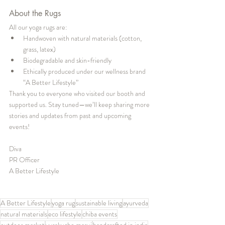
About the Rugs
All our yoga rugs are:
Handwoven with natural materials (cotton, 
grass, latex)
Biodegradable and skin-friendly
Ethically produced under our wellness brand 
“A Better Lifestyle”
Thank you to everyone who visited our booth and 
supported us. Stay tuned—we’ll keep sharing more 
stories and updates from past and upcoming 
events!
Diva
PR Officer
A Better Lifestyle
A Better Lifestyle
yoga rug
sustainable living
ayurveda
natural materials
eco lifestyle
chiba events