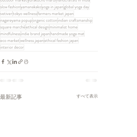
outdoor market
yurakucho marui
handcrafted in india
slow fashion
yamanakako
yoga in japan
global yoga day
vetiver
tokyo wellness
farmers market japan
nagareyama popup
organic cotton
indian craftsmanship
square marché
ethical design
minimalist home
mindfulness
indie brand japan
handmade yoga mat
eco market
wellness japan
ethical fashion japan
interior decor
最新記事
すべて表示