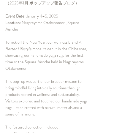
（2025年1月 ポップアップ報告ブログ）
Event Date:
 January 4–5, 2025
Location:
 Nagareyama Otakanomori, Square 
Marche
To kick off the New Year, our wellness brand 
A 
Better Lifestyle
 made its debut in the Chiba area, 
showcasing our handmade yoga rugs for the first 
time at the Square Marche held in Nagareyama 
Otakanomori.
This pop-up was part of our broader mission to 
bring mindful living into daily routines through 
products rooted in wellness and sustainability. 
Visitors explored and touched our handmade yoga 
rugs—each crafted with natural materials and a 
sense of harmony.
The featured collection included: