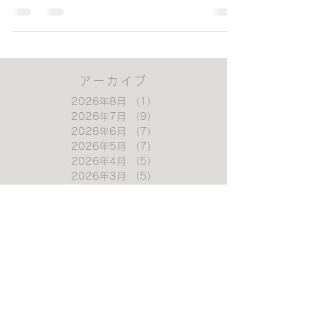
プ出店
初の千葉ポップアップ！「A Better Lifestyle」
のヨガラグがスクエアマルシェ流山おおたか
の森で注目を集めました。当日の様子と次の
販売場所をチェック。 First Chiba popup!
Our A Better Lifestyle yoga rugs drew health-
lovers to Square Marché Nagareyama. See
highlights & where to buy next.
アーカイブ
2026年8月
（1）
1件の記事
2026年7月
（9）
9件の記事
2026年6月
（7）
7件の記事
2026年5月
（7）
7件の記事
2026年4月
（5）
5件の記事
2026年3月
（5）
5件の記事