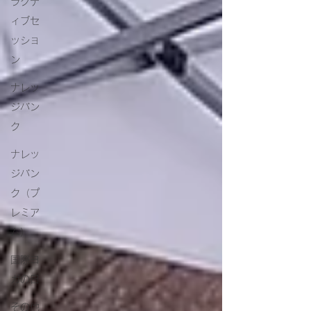
ラクテ
ィブセ
ッショ
ン
ナレッ
ジバン
ク
ナレッ
ジバン
ク（プ
レミア
ム）
国際ヨ
ガの日
その他