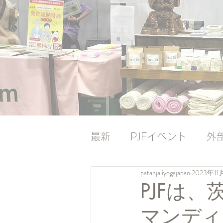
最新
PJFイベント
外
patanjaliyogajapan
2023年11
ナレッジバンク
ナレ
PJFは
マンディ