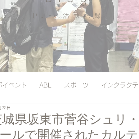
PJF ​活動記録
部イベント
ABL
スポーツ
インタラクテ
月28日
ッジバンク（プレミアム）
国際ヨガの日
、茨城県坂東市菅谷シュリ
ールで開催されたカルテ