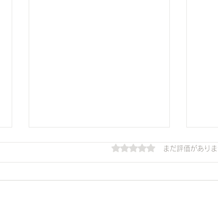
5つ星のうち0と評価され
まだ評価がありま