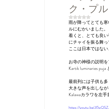
ク・プル
5つ星のうちNaN
雨が降ってとても寒
ルにむかいました。
着くと、とても良い
にチャイを振る舞っ
ここは日本ではない
お寺の神様の説明を
Kartik luminari
最前列には子供も多
大きな声を出しなが
Kalawaカラワを
https://youtu.be/JI5yQSZ