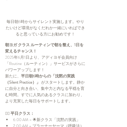
毎日朝6時からサイレント実施します。やり
たいけど環境がなくだれか一緒にいればでき
ると思っている方にお勧めです！
朝ヨガ クラス ルーティンで朝を整え、1日を
変えるチャンス！
2025年6月1日より、アディヨギ会員向け
「Routine（ルーティン）」サービスがさらに
パワーアップします！
新たに、
平日朝6時からの「沈黙の実践
（Silent Practice）」
 がスタートします。静か
に自分と向き合い、集中力と内なる平穏を育
む時間。すでに人気のあるクラスに加わり、
より充実した毎日をサポートします。
🧘‍♀️ 
平日クラス：
6:00 AM – 🌟新クラス「沈黙の実践」
7:00 AM – プラーナーヤーマ（呼吸法）