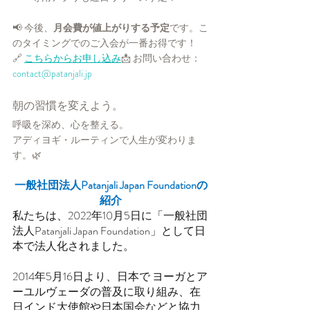
📢 今後、
月会費が値上がりする予定
です。こ
のタイミングでのご入会が一番お得です！
🔗 
こちらからお申し込み
📩 お問い合わせ： 
contact@patanjali.jp
朝の習慣を変えよう。
呼吸を深め、心を整える。
アディヨギ・ルーティンで人生が変わりま
す。🌿
一般社団法人Patanjali Japan Foundationの
紹介
私たちは、2022年10月5日に「一般社団
法人Patanjali Japan Foundation」として日
本で法人化されました。
2014年5月16日より、日本で ヨーガとア
ーユルヴェーダの普及に取り組み、在
日インド大使館や日本国会などと協力