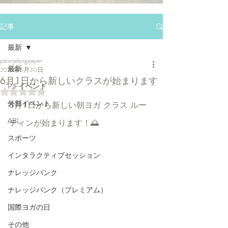
記事
最新
patanjaliyogajapan
最新
2025年5月30日
6月1日から新しいクラスが始まります
PJFイベント
5つ星のうちNaNと評価されています。
外部イベント
6月1日から新しい朝ヨガ クラス ルー
ABL
ティンが始まります！🌅
スポーツ
インタラクティブセッション
ナレッジバンク
ナレッジバンク（プレミアム）
国際ヨガの日
その他