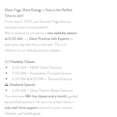
More Yoga, More Energy – Now is the Perfect 
Time to Join!
From June 1, 2025, our Routine Yoga Service 
becomes even more powerful!
We’re excited to introduce a 
new weekday session 
at 6:00 AM
 – a 
Silent Practice with Experts
 to 
start your day with focus and calm. This is in 
addition to our already popular classes:
🧘‍♀️ 
Weekday Classes:
6:00 AM – NEW! Silent Practice
7:00 AM – Pranayama-Focused Session
6:00 PM & 8:00 PM – Themed Practice
🌄 
Weekend Special:
6:00 AM – Deep Theme-Based Sessions
You now have 
88+ live classes every month
, guided 
by certified teachers. No pre-recorded videos—
only real-time support
 tailored to your routine, 
lifestyle, and health goals.