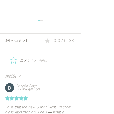
4件のコメント
0.0 / 5（0）
夏の朝にぴったりのコリ
Special Worksh
コメントと評価...
Vihar | Mindful 
アンダーウォーター | 毎
ーガの視点で世
日の一杯で始める、やさ
最新順
る
しいアーユルヴェーダ習
慣
Deepika Singh
2025年6月10日
5つ星のうち5と評価されています。
Love that the new 6 AM ‘Silent Practice’ 
class launched on June 1 — what a 