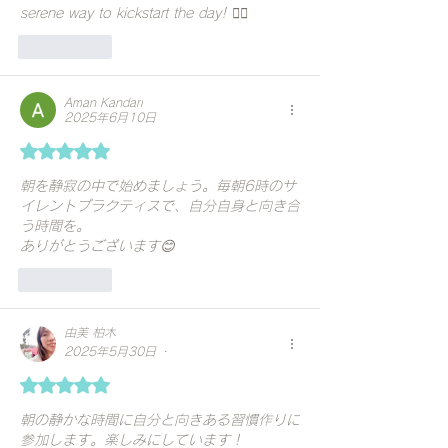
serene way to kickstart the day! 🧘‍♂️
いいね！
Aman Kandari
2025年6月10日
5つ星のうち5と評価されています。
朝を静寂の中で始めましょう。毎朝6時のサ
イレントプラクティスで、自分自身と向き合
う時間を。
ありがとうございます😊
いいね！
由美 柏木
•
2025年5月30日
5つ星のうち5と評価されています。
朝の静かな時間に自分と向きある習慣作りに
参加します。楽しみにしています！