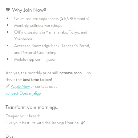
🧡 Why Join Now?
Unlimited live yoga access (¥6,980/month)
Monthly wellness workshops
Offline sessions in Yamanakako, Tokyo, and 
Yokohama
Access to Knowledge Bank, Teacher’s Portal, 
and Personal Counseling
Mobile App coming soon!
And yes, the monthly price 
will increase soon
 — so 
this is the 
best time to join!
🔗 
Apply Now
 or contact us at 
contact@patanjali.jp
Transform your mornings.
Deepen your breath. 
Live your best life with the Adiyogi Routine. 🌿
Diva