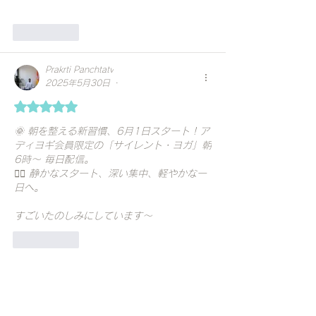
いいね！
Prakrti Panchtatv
•
2025年5月30日
5つ星のうち5と評価されています。
🌞 朝を整える新習慣、6月1日スタート！ア
ディヨギ会員限定の「サイレント・ヨガ」朝
6時〜 毎日配信。
🧘‍♀️ 静かなスタート、深い集中、軽やかな一
日へ。
すごいたのしみにしています～
いいね！