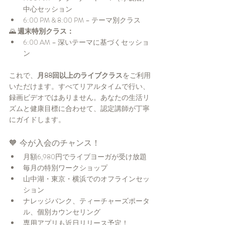
中心セッション
6:00 PM & 8:00 PM – テーマ別クラス
🌄 
週末特別クラス：
6:00 AM – 深いテーマに基づくセッショ
ン
これで、
月88回以上のライブクラス
をご利用
いただけます。すべてリアルタイムで行い、
録画ビデオではありません。あなたの生活リ
ズムと健康目標に合わせて、認定講師が丁寧
にガイドします。
🧡 今が入会のチャンス！
月額6,980円でライブヨーガが受け放題
毎月の特別ワークショップ
山中湖・東京・横浜でのオフラインセッ
ション
ナレッジバンク、ティーチャーズポータ
ル、個別カウンセリング
専用アプリも近日リリース予定！