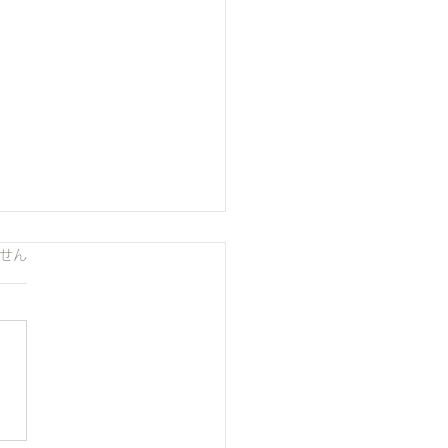
ています。
せん
回 国際学際教育研究会議
MCER）2025 – 東京