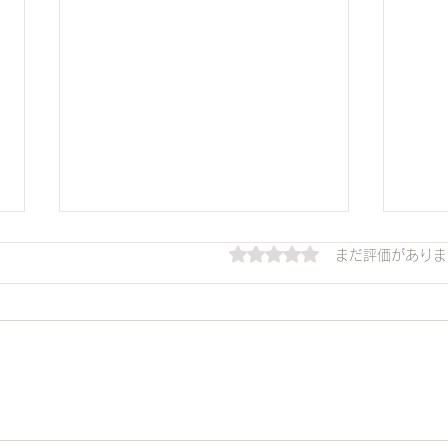
5つ星のうち0と評価され
まだ評価がありま
楽天文化祭2025 – 楽天大学
第7
（本社）でのヨガとヨギファ
（IC