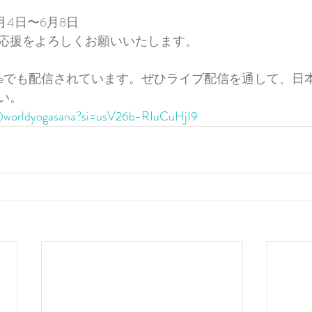
月4日〜6月8日
応援をよろしくお願いいたします。
ubeでも配信されています。ぜひライブ配信を通して、日
い。
/@worldyogasana?si=usV26b-RIuCuHjI9