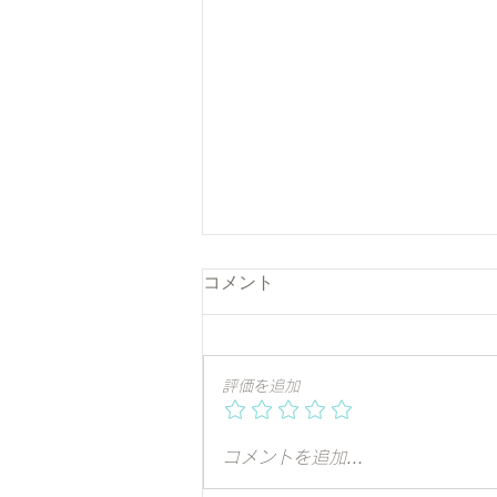
コメント
評価を追加
山梨県庁 表敬訪問（JYSF支
コメントを追加…
援・連携のお願い）