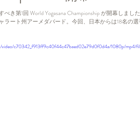
と評価されています。
1回 World Yogasana Championship が開幕しまし
ャラート州アーメダバード。今回、日本からは18名の選
.com/video/c70342_f913ff9c40f44c47baed02e79d0f0d4a/1080p/mp4/fi