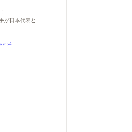
た！
手が日本代表と
le.mp4