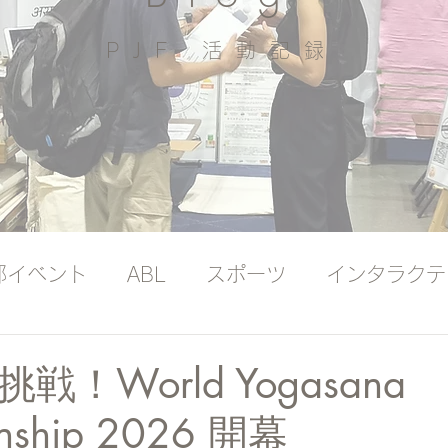
PJF ​活動記録
部イベント
ABL
スポーツ
インタラクテ
ッジバンク（プレミアム）
国際ヨガの日
！World Yogasana
nship 2026 開幕