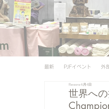
最新
PJFイベント
外
Raveena
6月4日
ナレッジバンク
ナレ
世界への挑戦
Champio