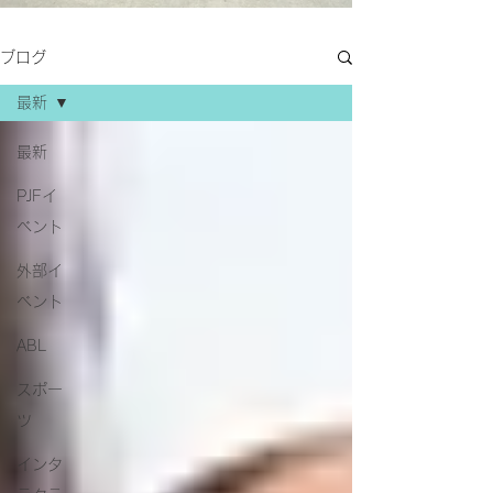
ブログ
最新
最新
PJFイ
ベント
外部イ
ベント
ABL
スポー
ツ
インタ