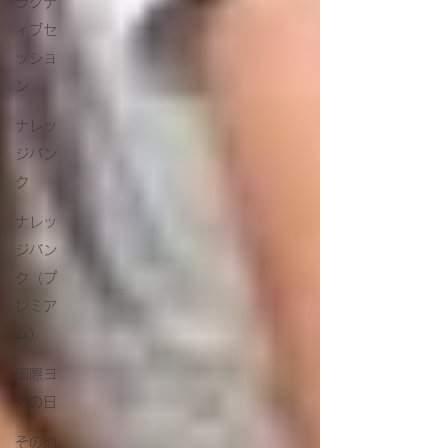
ラクテ
ィブセ
ッショ
ン
ナレッ
ジバン
ク
ナレッ
ジバン
ク（プ
レミア
ム）
国際ヨ
ガの日
その他