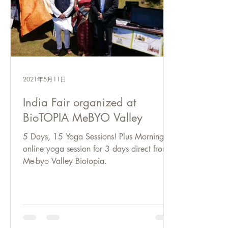
2021年5月11日
India Fair organized at
BioTOPIA MeBYO Valley
5 Days, 15 Yoga Sessions! Plus Morning
online yoga session for 3 days direct from
Me-byo Valley Biotopia.