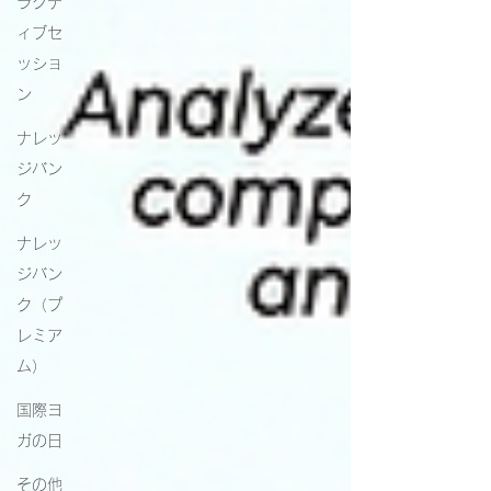
ラクテ
ィブセ
ッショ
ン
ナレッ
ジバン
ク
ナレッ
ジバン
ク（プ
レミア
ム）
国際ヨ
ガの日
その他