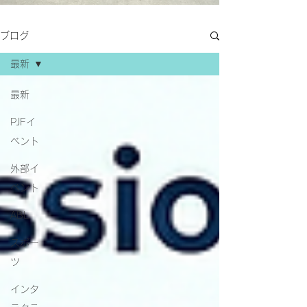
ブログ
最新
最新
PJFイ
ベント
外部イ
ベント
ABL
スポー
ツ
インタ