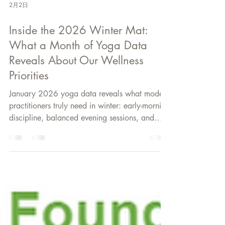
2月2日
Inside the 2026 Winter Mat:
What a Month of Yoga Data
Reveals About Our Wellness
Priorities
January 2026 yoga data reveals what modern
practitioners truly need in winter: early-morning
discipline, balanced evening sessions, and
targeted recovery themes like back care, Face
Yoga, and Sukshma Vyayama. This report is a
blueprint for consistency and sustainable
wellness.