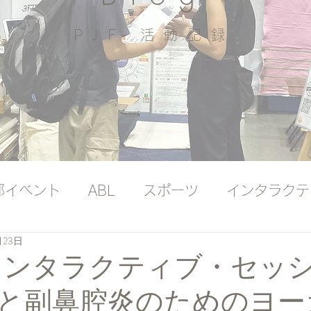
PJF ​活動記録
部イベント
ABL
スポーツ
インタラクテ
月23日
ッジバンク（プレミアム）
国際ヨガの日
インタラクティブ・セッ
と副鼻腔炎のためのヨー