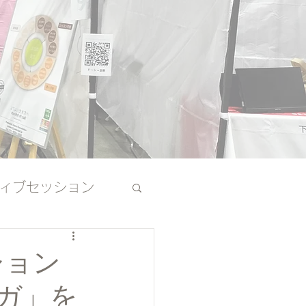
ィブセッション
その他
ション
ガ」を