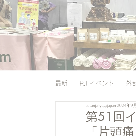
最新
PJFイベント
外
patanjaliyogajapan
2024年9
ナレッジバンク
ナレ
第51回
「片頭痛