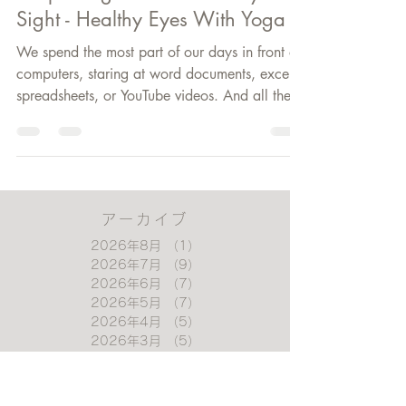
2021年10月4日
Simple Yoga Exercise For Eye
Sight - Healthy Eyes With Yoga
We spend the most part of our days in front of
computers, staring at word documents, excel
spreadsheets, or YouTube videos. And all the...
アーカイブ
2026年8月
（1）
1件の記事
2026年7月
（9）
9件の記事
2026年6月
（7）
7件の記事
2026年5月
（7）
7件の記事