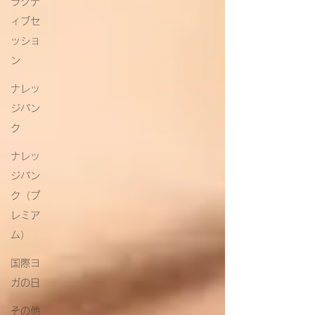
ラクテ
ィブセ
ッショ
ン
ナレッ
ジバン
ク
ナレッ
ジバン
ク（プ
レミア
ム）
国際ヨ
ガの日
その他