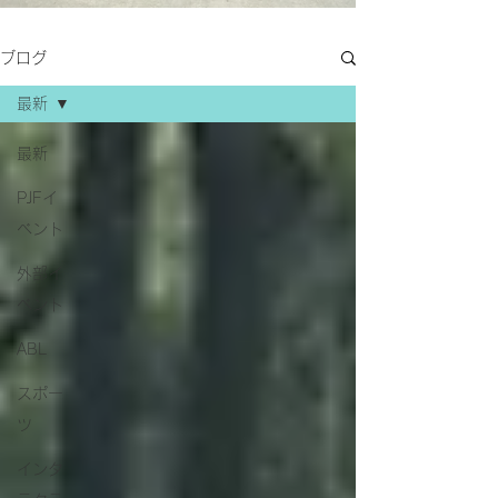
ブログ
最新
最新
PJFイ
ベント
外部イ
ベント
ABL
スポー
ツ
インタ