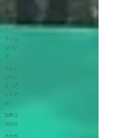
ラクテ
ィブセ
ッショ
ン
ナレッ
ジバン
ク
ナレッ
ジバン
ク（プ
レミア
ム）
国際ヨ
ガの日
その他